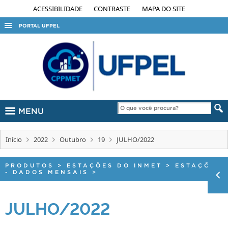
ACESSIBILIDADE
CONTRASTE
MAPA DO SITE
PORTAL UFPEL
ACESSO À INFORMAÇÃO
AUDITORIA
COBALTO
CONCURSOS
MENU
EDITAIS
INTERNACIONAL
Início
2022
Outubro
19
JULHO/2022
OUVIDORIA
PORTARIAS
PRODUTOS
>
ESTAÇÕES DO INMET
>
ESTAÇÕES
- DADOS MENSAIS
>
TELEFONES
JULHO/2022