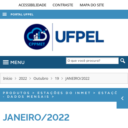
ACESSIBILIDADE
CONTRASTE
MAPA DO SITE
PORTAL UFPEL
ACESSO À INFORMAÇÃO
AUDITORIA
COBALTO
CONCURSOS
MENU
EDITAIS
INTERNACIONAL
Início
2022
Outubro
19
JANEIRO/2022
OUVIDORIA
PORTARIAS
PRODUTOS
>
ESTAÇÕES DO INMET
>
ESTAÇÕES
- DADOS MENSAIS
>
TELEFONES
JANEIRO/2022