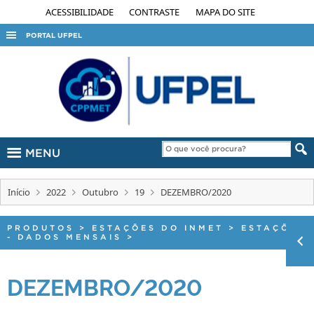
ACESSIBILIDADE
CONTRASTE
MAPA DO SITE
PORTAL UFPEL
ACESSO À INFORMAÇÃO
AUDITORIA
COBALTO
CONCURSOS
MENU
EDITAIS
INTERNACIONAL
Início
2022
Outubro
19
DEZEMBRO/2020
OUVIDORIA
PORTARIAS
PRODUTOS
>
ESTAÇÕES DO INMET
>
ESTAÇÕES
- DADOS MENSAIS
>
TELEFONES
DEZEMBRO/2020