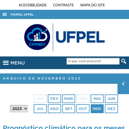
ACESSIBILIDADE
CONTRASTE
MAPA DO SITE
PORTAL UFPEL
ACESSO À INFORMAÇÃO
AUDITORIA
COBALTO
CONCURSOS
MENU
EDITAIS
INTERNACIONAL
ARQUIVO DE NOVEMBRO 2023
OUVIDORIA
PORTARIAS
JAN
FEV
MAR
ABR
MAI
JUN
TELEFONES
JUL
AGO
SET
OUT
NOV
DEZ
Prognóstico climático para os meses