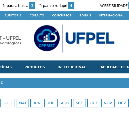
Ir para a busca
3
Ir para o rodapé
4
ACESSIBILIDADE
AUDITORIA
COBALTO
CONCURSOS
EDITAIS
INTERNACIONAL
 – UFPEL
eorológicas
TÍCIAS
PRODUTOS
INSTITUCIONAL
FACULDADE DE 
23
ABR
MAI
JUN
JUL
AGO
SET
OUT
NOV
DEZ