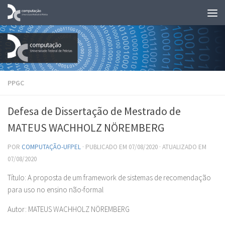
Skip to content
PPGC
Defesa de Dissertação de Mestrado de
MATEUS WACHHOLZ NÖREMBERG
POR
COMPUTAÇÃO-UFPEL
· PUBLICADO EM
07/08/2020
· ATUALIZADO EM
07/08/2020
Título: A proposta de um framework de sistemas de recomendação
para uso no ensino não-formal
Autor: MATEUS WACHHOLZ NÖREMBERG