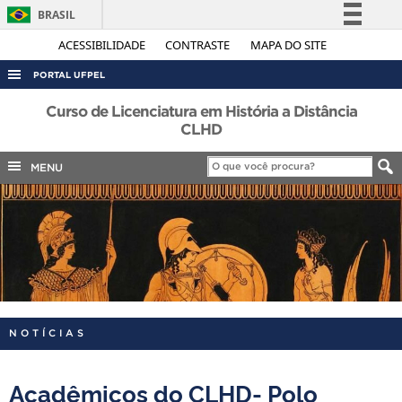
BRASIL
Simplifique!
ACESSIBILIDADE
CONTRASTE
MAPA DO SITE
Comunica BR
PORTAL UFPEL
Participe
ACESSO À INFORMAÇÃO
Curso de Licenciatura em História a Distância
Acesso à informação
CLHD
AUDITORIA
Legislação
MENU
COBALTO
Canais
CONCURSOS
EDITAIS
INTERNACIONAL
OUVIDORIA
PORTARIAS
NOTÍCIAS
TELEFONES
Acadêmicos do CLHD- Polo