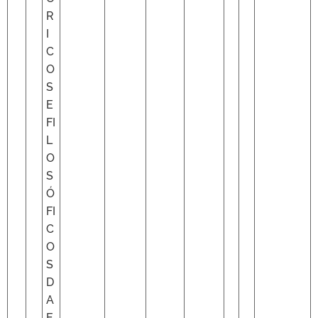
R
I
C
O
S
E
FI
L
O
S
Ó
FI
C
O
S
D
A
E