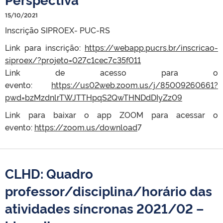
15/10/2021
Inscrição SIPROEX- PUC-RS
Link para inscrição:
https://webapp.pucrs.br/inscricao-
siproex/?projeto=027c1cec7c35f011
Link de acesso para o
evento:
https://us02web.zoom.us/j/85009260661?
pwd=bzMzdnlrTWJTTHpqS2QwTHNDdDIyZz09
Link para baixar o app ZOOM para acessar o
evento:
https://zoom.us/download
7
CLHD: Quadro
professor/disciplina/horário das
atividades síncronas 2021/02 –