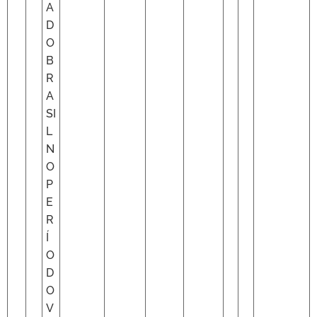
A
D
O
B
R
A
SI
L
N
O
P
E
R
Í
O
D
O
V