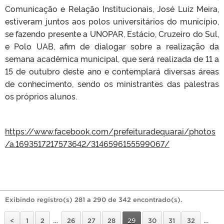
Comunicação e Relação Institucionais, José Luiz Meira,
estiveram juntos aos polos universitários do município,
se fazendo presente a UNOPAR, Estácio, Cruzeiro do Sul,
e Polo UAB, afim de dialogar sobre a realização da
semana acadêmica municipal, que será realizada de 11 a
15 de outubro deste ano e contemplará diversas áreas
de conhecimento, sendo os ministrantes das palestras
os próprios alunos.
https://www.facebook.com/prefeituradequarai/photos
/a.1693517217573642/3146596155599067/
Exibindo registro(s) 281 a 290 de 342 encontrado(s).
<
1
2
…
26
27
28
29
30
31
32
…