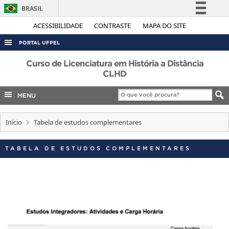
BRASIL
Simplifique!
ACESSIBILIDADE
CONTRASTE
MAPA DO SITE
Comunica BR
PORTAL UFPEL
Participe
ACESSO À INFORMAÇÃO
Curso de Licenciatura em História a Distância
Acesso à informação
CLHD
AUDITORIA
Legislação
MENU
COBALTO
Canais
CONCURSOS
Início
Tabela de estudos complementares
EDITAIS
INTERNACIONAL
TABELA DE ESTUDOS COMPLEMENTARES
OUVIDORIA
PORTARIAS
TELEFONES