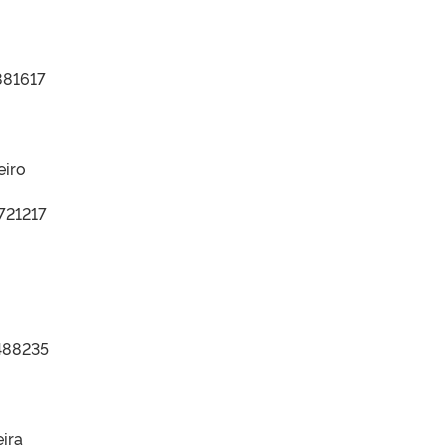
881617
eiro
721217
2488235
eira