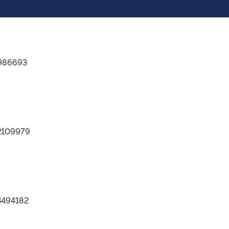
1986693
02109979
3494182