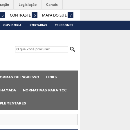
mação
Legislação
Canais
5
CONTRASTE
6
MAPA DO SITE
7
OUVIDORIA
PORTARIAS
TELEFONES
ORMAS DE INGRESSO
LINKS
CHAMADA
NORMATIVAS PARA TCC
MPLEMENTARES