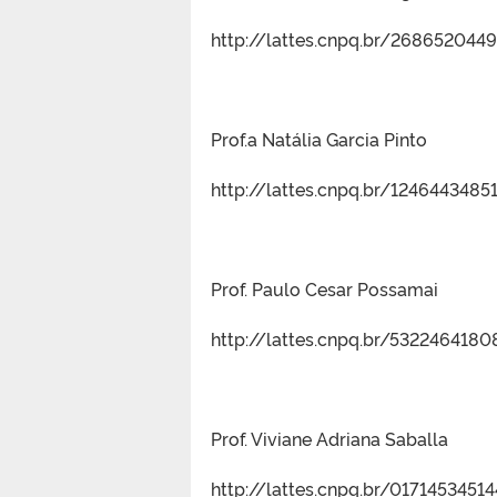
http://lattes.cnpq.br/268652044
Prof.a Natália Garcia Pinto
http://lattes.cnpq.br/124644348
Prof. Paulo Cesar Possamai
http://lattes.cnpq.br/532246418
Prof. Viviane Adriana Saballa
http://lattes.cnpq.br/0171453451