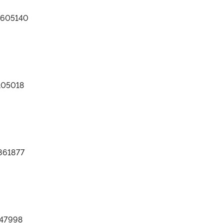
9605140
5105018
0861877
447998