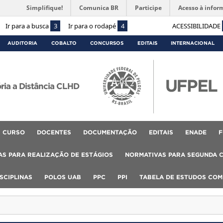
Simplifique!
Comunica BR
Participe
Acesso à infor
Ir para a busca
3
Ir para o rodapé
4
ACESSIBILIDADE
AUDITORIA
COBALTO
CONCURSOS
EDITAIS
INTERNACIONAL
ória a Distância CLHD
CURSO
DOCENTES
DOCUMENTAÇÃO
EDITAIS
ENADE
F
S PARA REALIZAÇÃO DE ESTÁGIOS
NORMATIVAS PARA SEGUNDA 
SCIPLINAS
POLOS UAB
PPC
PPI
TABELA DE ESTUDOS CO