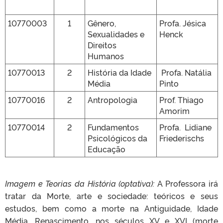
10770003
1
Gênero,
Profa. Jésica
Sexualidades e
Henck
Direitos
Humanos
10770013
2
História da Idade
Profa. Natália
Média
Pinto
10770016
2
Antropologia
Prof. Thiago
Amorim
10770014
2
Fundamentos
Profa. Lidiane
Psicológicos da
Friederischs
Educação
Imagem e Teorias da História (optativa):
A Professora irá
tratar da Morte, arte e sociedade: teóricos e seus
estudos, bem como a morte na Antiguidade, Idade
Média, Renascimento, nos séculos XV e XVI (morte