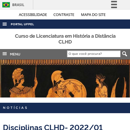
BRASIL
Simplifique!
ACESSIBILIDADE
CONTRASTE
MAPA DO SITE
Comunica BR
PORTAL UFPEL
Participe
ACESSO À INFORMAÇÃO
Curso de Licenciatura em História a Distância
Acesso à informação
CLHD
AUDITORIA
Legislação
MENU
COBALTO
Canais
CONCURSOS
EDITAIS
INTERNACIONAL
OUVIDORIA
PORTARIAS
NOTÍCIAS
TELEFONES
Disciplinas CLHD- 2022/01