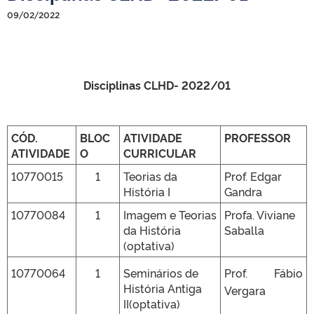
09/02/2022
Disciplinas CLHD- 2022/01
CÓD.
BLOC
ATIVIDADE
PROFESSOR
ATIVIDADE
O
CURRICULAR
10770015
1
Teorias da
Prof. Edgar
História I
Gandra
10770084
1
Imagem e Teorias
Profa. Viviane
da História
Saballa
(optativa)
10770064
1
Seminários de
Prof. Fábio
História Antiga
Vergara
II(optativa)