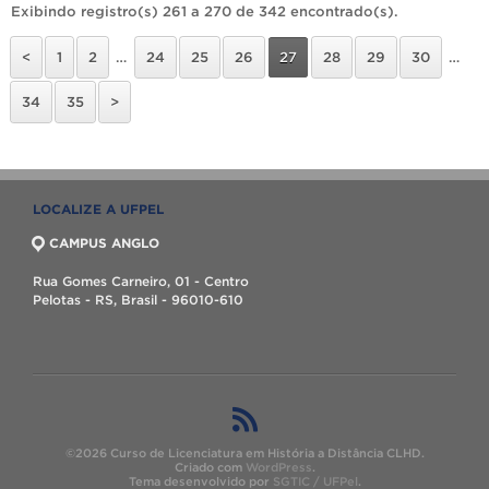
Exibindo registro(s) 261 a 270 de 342 encontrado(s).
<
1
2
…
24
25
26
27
28
29
30
…
34
35
>
LOCALIZE A UFPEL
CAMPUS ANGLO
Rua Gomes Carneiro, 01 - Centro
Pelotas - RS, Brasil - 96010-610
©2026 Curso de Licenciatura em História a Distância CLHD.
Criado com
WordPress
.
Tema desenvolvido por
SGTIC / UFPel
.