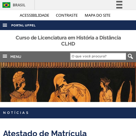
BRASIL
Simplifique!
ACESSIBILIDADE
CONTRASTE
MAPA DO SITE
Comunica BR
PORTAL UFPEL
Participe
ACESSO À INFORMAÇÃO
Curso de Licenciatura em História a Distância
Acesso à informação
CLHD
AUDITORIA
Legislação
MENU
COBALTO
Canais
CONCURSOS
EDITAIS
INTERNACIONAL
OUVIDORIA
PORTARIAS
NOTÍCIAS
TELEFONES
Atestado de Matrícula