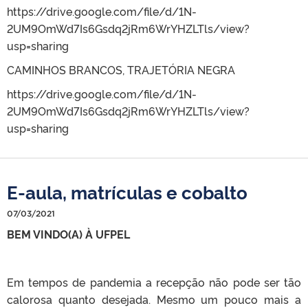
https://drive.google.com/file/d/1N-
2UM9OmWd7Is6Gsdq2jRm6WrYHZLTls/view?
usp=sharing
CAMINHOS BRANCOS, TRAJETÓRIA NEGRA
https://drive.google.com/file/d/1N-
2UM9OmWd7Is6Gsdq2jRm6WrYHZLTls/view?
usp=sharing
E-aula, matrículas e cobalto
07/03/2021
BEM VINDO(A) À UFPEL
Em tempos de pandemia a recepção não pode ser tão
calorosa quanto desejada. Mesmo um pouco mais a