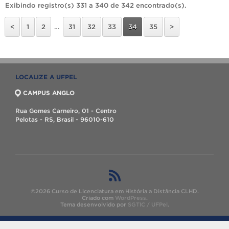
Exibindo registro(s) 331 a 340 de 342 encontrado(s).
<
1
2
…
31
32
33
34
35
>
LOCALIZE A UFPEL
CAMPUS ANGLO
Rua Gomes Carneiro, 01 - Centro
Pelotas - RS, Brasil - 96010-610
©2026 Curso de Licenciatura em História a Distância CLHD.
Criado com
WordPress
.
Tema desenvolvido por
SGTIC / UFPel
.