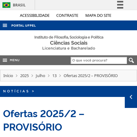
BRASIL
Simplifique!
ACESSIBILIDADE
CONTRASTE
MAPA DO SITE
Comunica BR
PORTAL UFPEL
Participe
ACESSO À INFORMAÇÃO
Instituto de Filosofia, Sociologia e Política
Ciências Sociais
Acesso à informação
AUDITORIA
Licenciatura e Bacharelado
Legislação
COBALTO
Canais
MENU
CONCURSOS
Início
2025
Julho
13
Ofertas 2025/2 – PROVISÓRIO
EDITAIS
INTERNACIONAL
NOTÍCIAS
>
OUVIDORIA
Ofertas 2025/2 –
PORTARIAS
TELEFONES
PROVISÓRIO