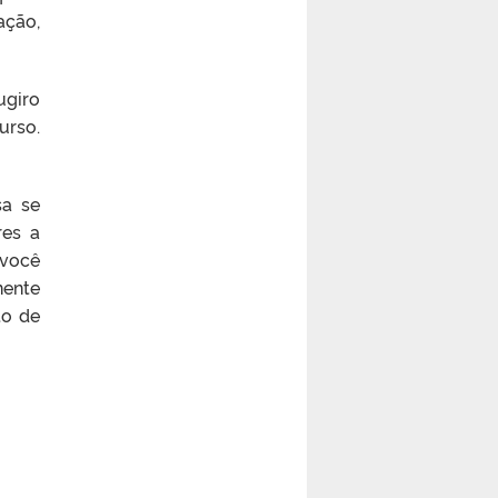
ação,
ugiro
urso.
sa se
res a
 você
nente
to de