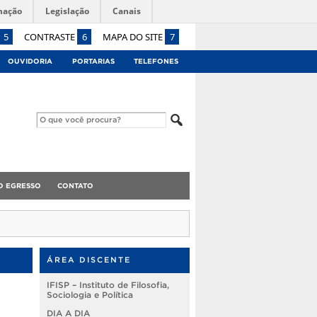
mação
Legislação
Canais
5
CONTRASTE
6
MAPA DO SITE
7
OUVIDORIA
PORTARIAS
TELEFONES
O EGRESSO
CONTATO
ÁREA DISCENTE
IFISP – Instituto de Filosofia,
Sociologia e Política
DIA A DIA