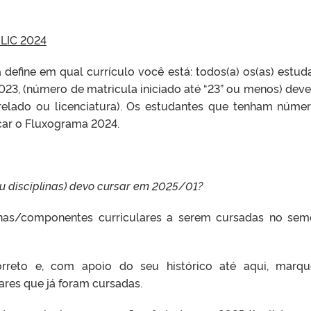
LIC 2024
 define em qual currículo você está: todos(a) os(as) estud
023, (número de matricula iniciado até “23” ou menos) dev
relado ou licenciatura). Os estudantes que tenham núme
car o Fluxograma 2024.
u disciplinas) devo cursar em 202
5
/0
1
?
linas/componentes curriculares a serem cursadas no sem
rreto e, com apoio do seu histórico até aqui, marq
ares que já foram cursadas.