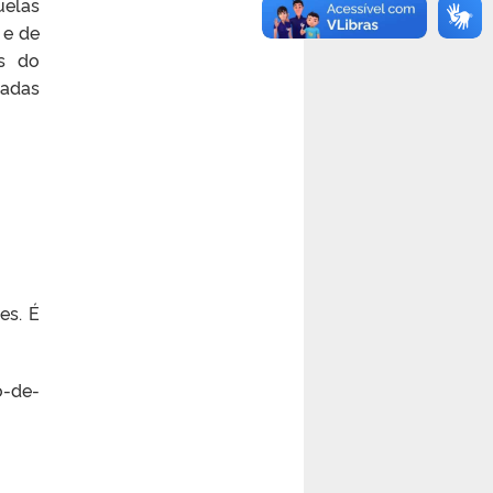
uelas
 e de
os do
sadas
es. É
o-de-