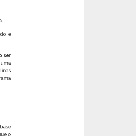
a.
ado e
o ser
lguma
linas
grama
-base
que o