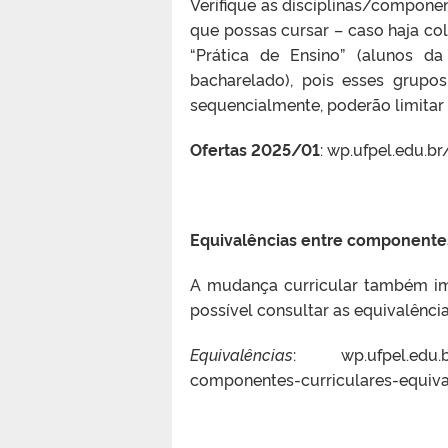
Verifique as disciplinas/componen
que possas cursar – caso haja coli
“Prática de Ensino” (alunos da
bacharelado), pois esses grupos
sequencialmente, poderão limitar
Ofertas 2025/01
: wp.ufpel.edu.
Equivalências entre componentes
A mudança curricular também im
possível consultar as equivalênci
Equivalências
: wp.ufpel.edu.br/
componentes-curriculares-equiva