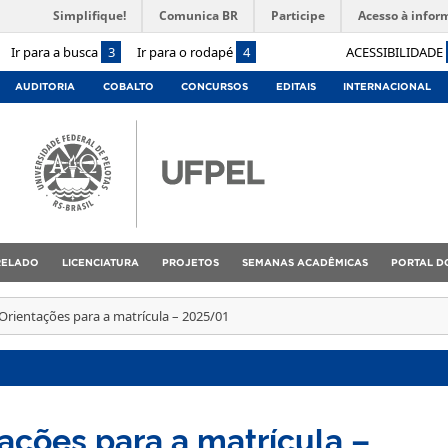
Simplifique!
Comunica BR
Participe
Acesso à infor
Ir para a busca
3
Ir para o rodapé
4
ACESSIBILIDADE
AUDITORIA
COBALTO
CONCURSOS
EDITAIS
INTERNACIONAL
RELADO
LICENCIATURA
PROJETOS
SEMANAS ACADÊMICAS
PORTAL D
Orientações para a matrícula – 2025/01
ações para a matrícula –