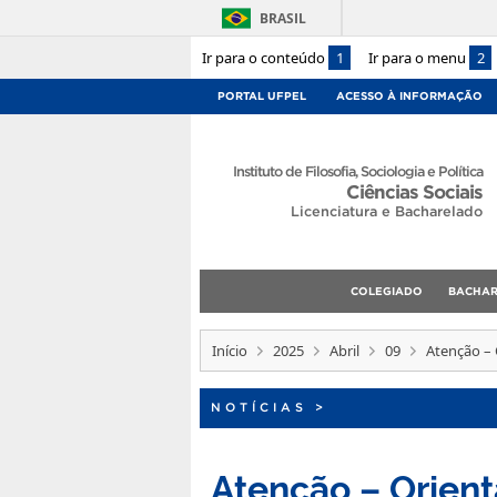
BRASIL
Ir para o conteúdo
1
Ir para o menu
2
PORTAL UFPEL
ACESSO À INFORMAÇÃO
Instituto de Filosofia, Sociologia e Política
Ciências Sociais
Licenciatura e Bacharelado
COLEGIADO
BACHA
Início
2025
Abril
09
Atenção – 
NOTÍCIAS
>
Atenção – Orient