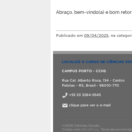
Abraço, bem-vindo(a) e bom retor
Publicado
em
09/04/2025
, na catego
LOCALIZE O CURSO DE CIÊNCIAS SOC
CAMPUS PORTO - CCHS
Rua Cel. Alberto Rosa, 154 - Centro
Pelotas - RS, Brasil - 96010-770
+55 53 3284-5545
clique para ver o e-mail
©2026 Ciências Sociais.
Criado com
WordPress
.
Tema desenvolvid