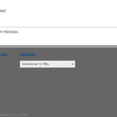
no!
ria
Notícias
.
IAIS
ARQUIVO
Arquivo
o por
SGTIC / UFPel
.