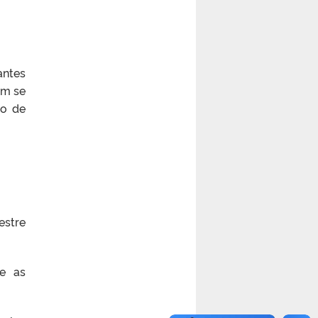
antes
em se
ro de
estre
ue as