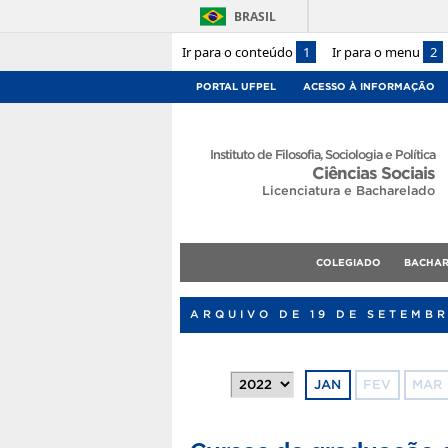
BRASIL
Ir para o conteúdo
1
Ir para o menu
2
PORTAL UFPEL
ACESSO À INFORMAÇÃO
Instituto de Filosofia, Sociologia e Política
Ciências Sociais
Licenciatura e Bacharelado
COLEGIADO
BACHA
ARQUIVO DE 19 DE SETEMB
JAN
FEV
MAR