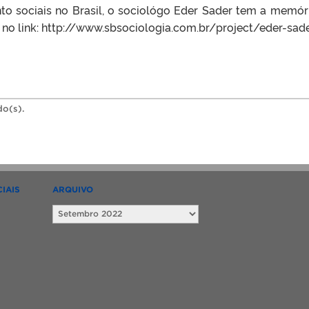
o sociais no Brasil, o sociológo Eder Sader tem a memór
el no link: http://www.sbsociologia.com.br/project/eder-sad
do(s).
IAIS
ARQUIVO
Arquivo