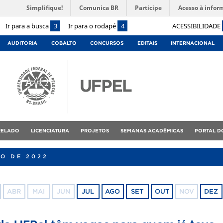
Simplifique!
Comunica BR
Participe
Acesso à infor
Ir para a busca
3
Ir para o rodapé
4
ACESSIBILIDADE
AUDITORIA
COBALTO
CONCURSOS
EDITAIS
INTERNACIONAL
RELADO
LICENCIATURA
PROJETOS
SEMANAS ACADÊMICAS
PORTAL D
RO DE 2022
ABR
MAI
JUN
JUL
AGO
SET
OUT
NOV
DEZ