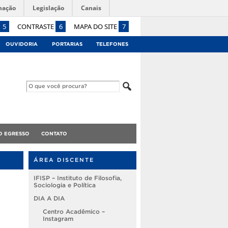
mação
Legislação
Canais
5
CONTRASTE
6
MAPA DO SITE
7
OUVIDORIA
PORTARIAS
TELEFONES
O EGRESSO
CONTATO
ÁREA DISCENTE
IFISP – Instituto de Filosofia,
Sociologia e Política
DIA A DIA
Centro Acadêmico –
Instagram