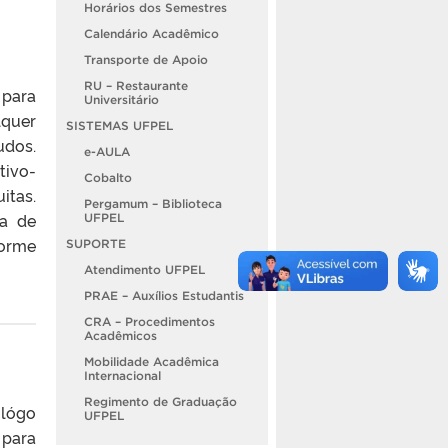
Horários dos Semestres
Calendário Acadêmico
Transporte de Apoio
RU – Restaurante
 para
Universitário
lquer
SISTEMAS UFPEL
os.
e-AULA
ivo-
Cobalto
itas.
Pergamum – Biblioteca
da de
UFPEL
forme
SUPORTE
Atendimento UFPEL
PRAE – Auxílios Estudantis
CRA – Procedimentos
Acadêmicos
Mobilidade Acadêmica
Internacional
Regimento de Graduação
ológo
UFPEL
 para