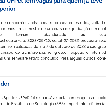
da UFPel têm vagas para quem já teve
perior
 de concorrência chamada retomada de estudos, voltada
ao menos um semestre de um curso de graduação em qua
que tenham abandonado os estud
br/cra/2022/09/16/edital-27-2022-processo-selet
m ser realizadas de 3 a 7 de outubro de 2022 e são gratu
ocessos de transferência, reingresso, reopção e retoma
as um semestre letivo concluído. Para alguns cursos, con
der
cius Spolle (UFPel) foi responsável pela homenagem ao soci
edade Brasileira de Sociologia (SBS). Importante referência