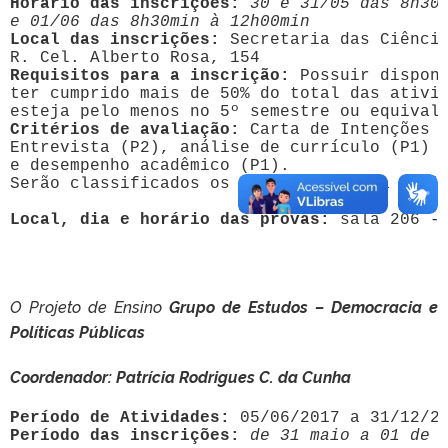
Horário das inscrições:
30 e 31/05 das 8h30m
e 01/06 das 8h30min à 12h00min
Local das inscrições: 
Secretaria das Ciência
Requisitos para a inscrição:
 Possuir disponi
ter cumprido mais de 50% do total das ativid
esteja pelo menos no 5º semestre ou equival
Critérios de avaliação:
 Carta de Intenções (
Entrevista (P2), análise de currículo (P1) 

e desempenho acadêmico (P1). 

Serão classificados os que atingirem a média
Local, dia e horário das provas:
 sala 206 -
O Projeto de Ensino
Grupo de Estudos – Democracia e
Políticas Públicas
Coordenador: Patrícia Rodrigues C. da Cunha
Período de Atividades:
Período das inscrições:
de 31 maio a 01 de 