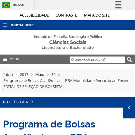
BRASIL
Simplifique!
ACESSIBILIDADE
CONTRASTE
MAPA DO SITE
Comunica BR
PORTAL UFPEL
Participe
ACESSO À INFORMAÇÃO
Instituto de Filosofia, Sociologia e Política
Ciências Sociais
Acesso à informação
AUDITORIA
Licenciatura e Bacharelado
Legislação
COBALTO
Canais
MENU
CONCURSOS
Início
2017
Maio
30
EDITAIS
Programa de Bolsas Acadêmicas – PBA Modalidade Iniciação ao Ensino
EDITAL DE SELEÇÃO DE BOLSISTA
INTERNACIONAL
OUVIDORIA
NOTÍCIAS
>
PORTARIAS
TELEFONES
Programa de Bolsas