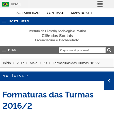
BRASIL
Simplifique!
ACESSIBILIDADE
CONTRASTE
MAPA DO SITE
Comunica BR
PORTAL UFPEL
Participe
ACESSO À INFORMAÇÃO
Instituto de Filosofia, Sociologia e Política
Ciências Sociais
Acesso à informação
AUDITORIA
Licenciatura e Bacharelado
Legislação
COBALTO
Canais
MENU
CONCURSOS
Início
2017
Maio
23
Formaturas das Turmas 2016/2
EDITAIS
INTERNACIONAL
NOTÍCIAS
>
OUVIDORIA
Formaturas das Turmas
PORTARIAS
TELEFONES
2016/2