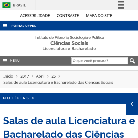
BRASIL
Simplifique!
ACESSIBILIDADE
CONTRASTE
MAPA DO SITE
Comunica BR
PORTAL UFPEL
Participe
ACESSO À INFORMAÇÃO
Instituto de Filosofia, Sociologia e Política
Ciências Sociais
Acesso à informação
AUDITORIA
Licenciatura e Bacharelado
Legislação
COBALTO
Canais
MENU
CONCURSOS
Início
2017
Abril
25
EDITAIS
Salas de aula Licenciatura e Bacharelado das Ciências Sociais
INTERNACIONAL
NOTÍCIAS
>
OUVIDORIA
PORTARIAS
Salas de aula Licenciatura e
TELEFONES
Bacharelado das Ciências