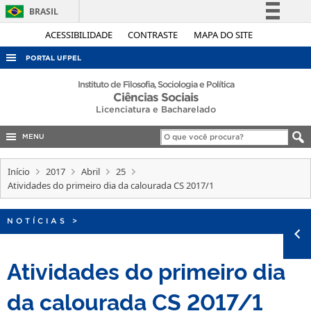
BRASIL
Simplifique!
ACESSIBILIDADE
CONTRASTE
MAPA DO SITE
Comunica BR
PORTAL UFPEL
Participe
ACESSO À INFORMAÇÃO
Instituto de Filosofia, Sociologia e Política
Ciências Sociais
Acesso à informação
AUDITORIA
Licenciatura e Bacharelado
Legislação
COBALTO
Canais
MENU
CONCURSOS
Início
2017
Abril
25
EDITAIS
Atividades do primeiro dia da calourada CS 2017/1
INTERNACIONAL
NOTÍCIAS
>
OUVIDORIA
PORTARIAS
Atividades do primeiro dia
TELEFONES
da calourada CS 2017/1