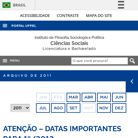
BRASIL
Simplifique!
ACESSIBILIDADE
CONTRASTE
MAPA DO SITE
Comunica BR
PORTAL UFPEL
Participe
ACESSO À INFORMAÇÃO
Instituto de Filosofia, Sociologia e Política
Ciências Sociais
Acesso à informação
AUDITORIA
Licenciatura e Bacharelado
Legislação
COBALTO
Canais
MENU
CONCURSOS
ARQUIVO DE 2011
EDITAIS
INTERNACIONAL
JAN
FEV
MAR
ABR
MAI
JUN
OUVIDORIA
JUL
AGO
SET
OUT
NOV
DEZ
PORTARIAS
TELEFONES
ATENÇÃO – DATAS IMPORTANTES