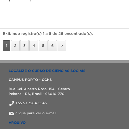
Exibindo registro(s) 1 a 5 de 26 encontrado(s).
1
2
3
4
5
6
>
LOCALIZE O CURSO DE CIÊNCIAS SOCIAIS
CAMPUS PORTO - CCHS
Rua Cel. Alberto Rosa, 154 - Centro
Pelotas - RS, Brasil - 96010-770
+55 53 3284-5545
clique para ver o e-mail
ARQUIVO