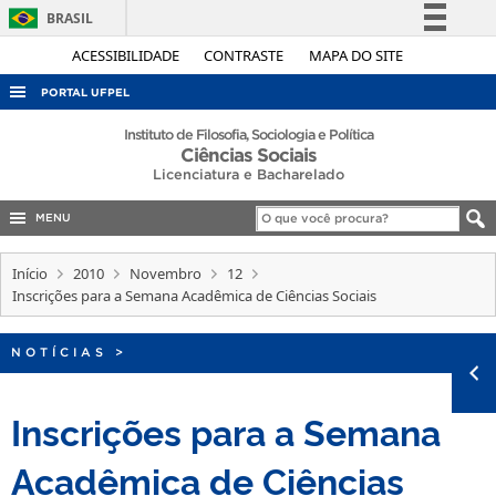
BRASIL
Simplifique!
ACESSIBILIDADE
CONTRASTE
MAPA DO SITE
Comunica BR
PORTAL UFPEL
Participe
ACESSO À INFORMAÇÃO
Instituto de Filosofia, Sociologia e Política
Ciências Sociais
Acesso à informação
AUDITORIA
Licenciatura e Bacharelado
Legislação
COBALTO
Canais
MENU
CONCURSOS
Início
2010
Novembro
12
EDITAIS
Inscrições para a Semana Acadêmica de Ciências Sociais
INTERNACIONAL
NOTÍCIAS
>
OUVIDORIA
PORTARIAS
Inscrições para a Semana
TELEFONES
Acadêmica de Ciências