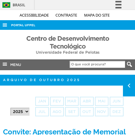
BRASIL
Simplifique!
ACESSIBILIDADE
CONTRASTE
MAPA DO SITE
Comunica BR
PORTAL UFPEL
Participe
ACESSO À INFORMAÇÃO
Centro de Desenvolvimento
Acesso à informação
Tecnológico
AUDITORIA
Legislação
Universidade Federal de Pelotas
COBALTO
Canais
MENU
CONCURSOS
EDITAIS
ARQUIVO DE OUTUBRO 2025
INTERNACIONAL
OUVIDORIA
JAN
FEV
MAR
ABR
MAI
JUN
PORTARIAS
JUL
AGO
SET
OUT
NOV
DEZ
TELEFONES
Convite: Apresentação de Memorial