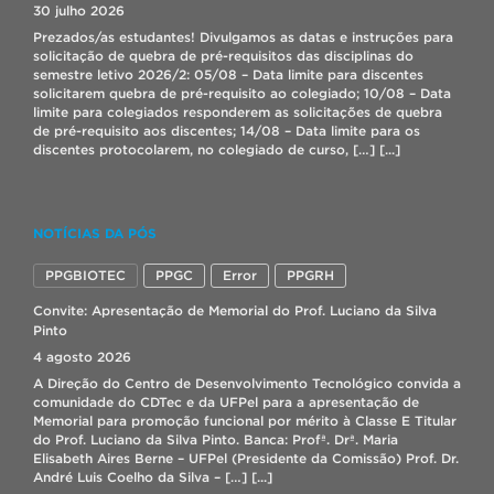
30 julho 2026
Prezados/as estudantes! Divulgamos as datas e instruções para
solicitação de quebra de pré-requisitos das disciplinas do
semestre letivo 2026/2: 05/08 – Data limite para discentes
solicitarem quebra de pré-requisito ao colegiado; 10/08 – Data
limite para colegiados responderem as solicitações de quebra
de pré-requisito aos discentes; 14/08 – Data limite para os
discentes protocolarem, no colegiado de curso, […]
[...]
Modelos de Estudo 3D de Biologia Celular
NOTÍCIAS DA PÓS
23 julho 2026
Os alunos do primeiro semestre do Curso de Graduação em
PPGBIOTEC
PPGC
Error
PPGRH
Biotecnologia do CDTec da UFPel, entregaram no dia 22 de
julho os “Modelos de Estudo 3D de Biologia Celular aplicada à
Convite: Apresentação de Memorial do Prof. Luciano da Silva
Biotecnologia”. A atividade foi proposta como uma avaliação
Pinto
alternativa, com o objetivo de promover o estudo em grupo do
4 agosto 2026
conteúdo da disciplina de forma […]
[...]
A Direção do Centro de Desenvolvimento Tecnológico convida a
comunidade do CDTec e da UFPel para a apresentação de
Memorial para promoção funcional por mérito à Classe E Titular
Seleção bolsista IT – Lab. Biopolímeros
do Prof. Luciano da Silva Pinto. Banca: Profª. Drª. Maria
17 julho 2026
Elisabeth Aires Berne – UFPel (Presidente da Comissão) Prof. Dr.
André Luis Coelho da Silva – […]
[...]