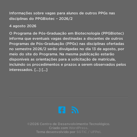
CORREÇÃO DE MATRÍCULA 2026/2
7 agosto 2026
Informações sobre vagas para alunos de outros PPGs nas
Prezados(as)! Lembramos que o período para solicitação de
disciplinas do PPGBiotec – 2026/2
correção de matrícula on-line acontece de 08 a 09/08/2026,
4 agosto 2026
através do Cobalto no menu: “Aluno – Cadastros – Correção de
matricula”. Durante o período de correção, o aluno poderá fazer
O Programa de Pós-Graduação em Biotecnologia (PPGBiotec)
ajustes na matrícula (inclusão e/ou exclusão de disciplinas),
informa que eventuais vagas destinadas a discentes de outros
porém a efetivação da matrícula dependerá da existência de […]
Programas de Pós-Graduação (PPGs) nas disciplinas ofertadas
[...]
no semestre 2026/2 serão divulgadas no dia 13 de agosto, por
meio do site do Programa. Na mesma publicação estarão
disponíveis as orientações para a solicitação de matrícula,
incluindo os procedimentos e prazos a serem observados pelos
interessados. […]
[...]
Professor do PPGBIOTEC faz missão pela ONU no Panamá
4 agosto 2026
O Prof. Antônio Costa de Oliveira, como
especialista em melhoramento genético e
biotecnologia de arroz, está participando de uma
missão internacional promovida pela Organização
das Nações Unidas (ONU) no Panamá, realizada
©2026 Centro de Desenvolvimento Tecnológico.
entre os dias 2 e 8 de agosto. Legenda: Prof. Antônio Costa de
Criado com
WordPress
.
Tema desenvolvido por
SGTIC / UFPel
.
Oliveira com o Vice-Ministro do Ministerio de Desarrollo Agrario