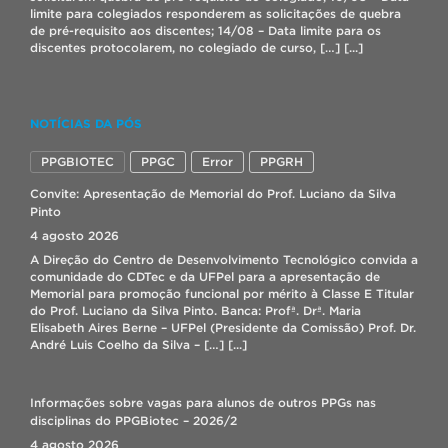
limite para colegiados responderem as solicitações de quebra
de pré-requisito aos discentes; 14/08 – Data limite para os
discentes protocolarem, no colegiado de curso, […]
[...]
Modelos de Estudo 3D de Biologia Celular
NOTÍCIAS DA PÓS
23 julho 2026
Os alunos do primeiro semestre do Curso de Graduação em
PPGBIOTEC
PPGC
Error
PPGRH
Biotecnologia do CDTec da UFPel, entregaram no dia 22 de
julho os “Modelos de Estudo 3D de Biologia Celular aplicada à
Convite: Apresentação de Memorial do Prof. Luciano da Silva
Biotecnologia”. A atividade foi proposta como uma avaliação
Pinto
alternativa, com o objetivo de promover o estudo em grupo do
4 agosto 2026
conteúdo da disciplina de forma […]
[...]
A Direção do Centro de Desenvolvimento Tecnológico convida a
comunidade do CDTec e da UFPel para a apresentação de
Memorial para promoção funcional por mérito à Classe E Titular
Seleção bolsista IT – Lab. Biopolímeros
do Prof. Luciano da Silva Pinto. Banca: Profª. Drª. Maria
17 julho 2026
Elisabeth Aires Berne – UFPel (Presidente da Comissão) Prof. Dr.
André Luis Coelho da Silva – […]
[...]
CORREÇÃO DE MATRÍCULA 2026/2
7 agosto 2026
Informações sobre vagas para alunos de outros PPGs nas
Prezados(as)! Lembramos que o período para solicitação de
disciplinas do PPGBiotec – 2026/2
correção de matrícula on-line acontece de 08 a 09/08/2026,
4 agosto 2026
através do Cobalto no menu: “Aluno – Cadastros – Correção de