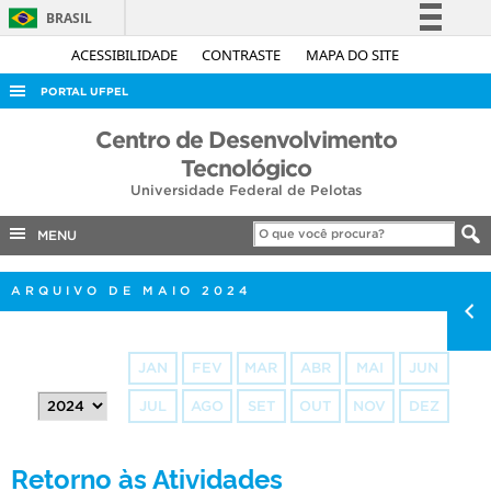
BRASIL
Simplifique!
ACESSIBILIDADE
CONTRASTE
MAPA DO SITE
Comunica BR
PORTAL UFPEL
Participe
ACESSO À INFORMAÇÃO
Centro de Desenvolvimento
Acesso à informação
Tecnológico
AUDITORIA
Legislação
Universidade Federal de Pelotas
COBALTO
Canais
MENU
CONCURSOS
EDITAIS
ARQUIVO DE MAIO 2024
INTERNACIONAL
OUVIDORIA
JAN
FEV
MAR
ABR
MAI
JUN
PORTARIAS
JUL
AGO
SET
OUT
NOV
DEZ
TELEFONES
Retorno às Atividades