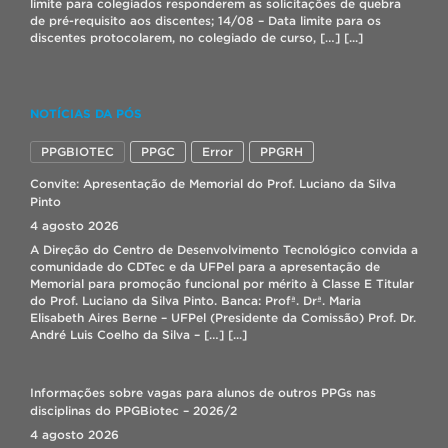
limite para colegiados responderem as solicitações de quebra
de pré-requisito aos discentes; 14/08 – Data limite para os
discentes protocolarem, no colegiado de curso, […]
[...]
Modelos de Estudo 3D de Biologia Celular
NOTÍCIAS DA PÓS
23 julho 2026
Os alunos do primeiro semestre do Curso de Graduação em
PPGBIOTEC
PPGC
Error
PPGRH
Biotecnologia do CDTec da UFPel, entregaram no dia 22 de
julho os “Modelos de Estudo 3D de Biologia Celular aplicada à
Convite: Apresentação de Memorial do Prof. Luciano da Silva
Biotecnologia”. A atividade foi proposta como uma avaliação
Pinto
alternativa, com o objetivo de promover o estudo em grupo do
4 agosto 2026
conteúdo da disciplina de forma […]
[...]
A Direção do Centro de Desenvolvimento Tecnológico convida a
comunidade do CDTec e da UFPel para a apresentação de
Memorial para promoção funcional por mérito à Classe E Titular
Seleção bolsista IT – Lab. Biopolímeros
do Prof. Luciano da Silva Pinto. Banca: Profª. Drª. Maria
17 julho 2026
Elisabeth Aires Berne – UFPel (Presidente da Comissão) Prof. Dr.
André Luis Coelho da Silva – […]
[...]
CORREÇÃO DE MATRÍCULA 2026/2
7 agosto 2026
Informações sobre vagas para alunos de outros PPGs nas
Prezados(as)! Lembramos que o período para solicitação de
disciplinas do PPGBiotec – 2026/2
correção de matrícula on-line acontece de 08 a 09/08/2026,
4 agosto 2026
através do Cobalto no menu: “Aluno – Cadastros – Correção de