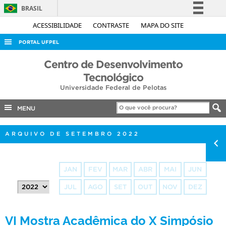
BRASIL
Simplifique!
ACESSIBILIDADE
CONTRASTE
MAPA DO SITE
Comunica BR
PORTAL UFPEL
Participe
ACESSO À INFORMAÇÃO
Centro de Desenvolvimento
Acesso à informação
Tecnológico
AUDITORIA
Legislação
Universidade Federal de Pelotas
COBALTO
Canais
MENU
CONCURSOS
EDITAIS
ARQUIVO DE SETEMBRO 2022
INTERNACIONAL
OUVIDORIA
JAN
FEV
MAR
ABR
MAI
JUN
PORTARIAS
JUL
AGO
SET
OUT
NOV
DEZ
TELEFONES
VI Mostra Acadêmica do X Simpósio