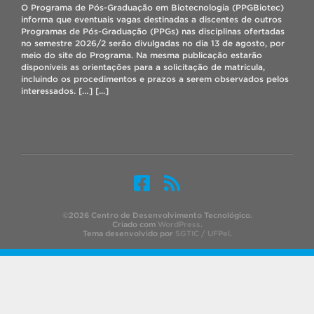
matricula”. Durante o período de correção, o aluno poderá fazer
O Programa de Pós-Graduação em Biotecnologia (PPGBiotec)
ajustes na matrícula (inclusão e/ou exclusão de disciplinas),
informa que eventuais vagas destinadas a discentes de outros
porém a efetivação da matrícula dependerá da existência de […]
Programas de Pós-Graduação (PPGs) nas disciplinas ofertadas
[...]
no semestre 2026/2 serão divulgadas no dia 13 de agosto, por
meio do site do Programa. Na mesma publicação estarão
disponíveis as orientações para a solicitação de matrícula,
incluindo os procedimentos e prazos a serem observados pelos
interessados. […]
[...]
Professor do PPGBIOTEC faz missão pela ONU no Panamá
4 agosto 2026
O Prof. Antônio Costa de Oliveira, como
especialista em melhoramento genético e
biotecnologia de arroz, está participando de uma
missão internacional promovida pela Organização
das Nações Unidas (ONU) no Panamá, realizada
©2026 Centro de Desenvolvimento Tecnológico.
entre os dias 2 e 8 de agosto. Legenda: Prof. Antônio Costa de
Criado com
WordPress
.
Tema desenvolvido por
SGTIC / UFPel
.
Oliveira com o Vice-Ministro do Ministerio de Desarrollo Agrario
do Panamá (MIDA), durante missão pela Organização das […]
[...]
Edital de seleção interna do PPGBiotec – PDSE/CAPES 2027