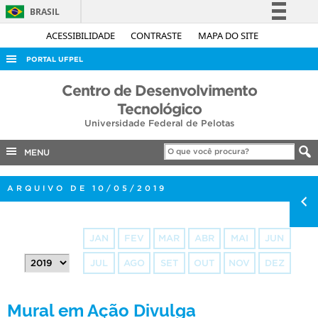
BRASIL
Simplifique!
ACESSIBILIDADE
CONTRASTE
MAPA DO SITE
Comunica BR
PORTAL UFPEL
Participe
ACESSO À INFORMAÇÃO
Centro de Desenvolvimento
Acesso à informação
Tecnológico
AUDITORIA
Legislação
Universidade Federal de Pelotas
COBALTO
Canais
MENU
CONCURSOS
EDITAIS
ARQUIVO DE 10/05/2019
INTERNACIONAL
OUVIDORIA
JAN
FEV
MAR
ABR
MAI
JUN
PORTARIAS
JUL
AGO
SET
OUT
NOV
DEZ
TELEFONES
Mural em Ação Divulga