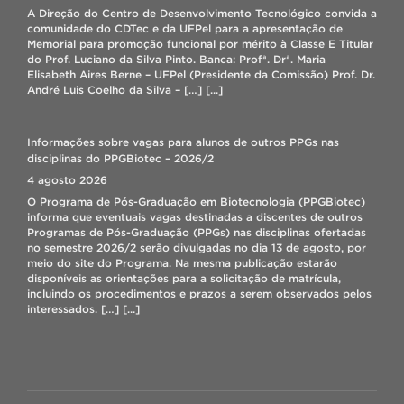
A Direção do Centro de Desenvolvimento Tecnológico convida a
comunidade do CDTec e da UFPel para a apresentação de
Memorial para promoção funcional por mérito à Classe E Titular
Seleção bolsista IT – Lab. Biopolímeros
do Prof. Luciano da Silva Pinto. Banca: Profª. Drª. Maria
17 julho 2026
Elisabeth Aires Berne – UFPel (Presidente da Comissão) Prof. Dr.
André Luis Coelho da Silva – […]
[...]
CORREÇÃO DE MATRÍCULA 2026/2
7 agosto 2026
Informações sobre vagas para alunos de outros PPGs nas
Prezados(as)! Lembramos que o período para solicitação de
disciplinas do PPGBiotec – 2026/2
correção de matrícula on-line acontece de 08 a 09/08/2026,
4 agosto 2026
através do Cobalto no menu: “Aluno – Cadastros – Correção de
matricula”. Durante o período de correção, o aluno poderá fazer
O Programa de Pós-Graduação em Biotecnologia (PPGBiotec)
ajustes na matrícula (inclusão e/ou exclusão de disciplinas),
informa que eventuais vagas destinadas a discentes de outros
porém a efetivação da matrícula dependerá da existência de […]
Programas de Pós-Graduação (PPGs) nas disciplinas ofertadas
[...]
no semestre 2026/2 serão divulgadas no dia 13 de agosto, por
meio do site do Programa. Na mesma publicação estarão
disponíveis as orientações para a solicitação de matrícula,
incluindo os procedimentos e prazos a serem observados pelos
interessados. […]
[...]
Professor do PPGBIOTEC faz missão pela ONU no Panamá
4 agosto 2026