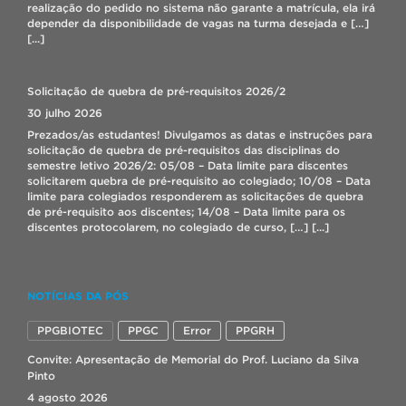
realização do pedido no sistema não garante a matrícula, ela irá
depender da disponibilidade de vagas na turma desejada e […]
[...]
Solicitação de quebra de pré-requisitos 2026/2
30 julho 2026
Prezados/as estudantes! Divulgamos as datas e instruções para
solicitação de quebra de pré-requisitos das disciplinas do
semestre letivo 2026/2: 05/08 – Data limite para discentes
solicitarem quebra de pré-requisito ao colegiado; 10/08 – Data
limite para colegiados responderem as solicitações de quebra
de pré-requisito aos discentes; 14/08 – Data limite para os
discentes protocolarem, no colegiado de curso, […]
[...]
Modelos de Estudo 3D de Biologia Celular
NOTÍCIAS DA PÓS
23 julho 2026
Os alunos do primeiro semestre do Curso de Graduação em
PPGBIOTEC
PPGC
Error
PPGRH
Biotecnologia do CDTec da UFPel, entregaram no dia 22 de
julho os “Modelos de Estudo 3D de Biologia Celular aplicada à
Convite: Apresentação de Memorial do Prof. Luciano da Silva
Biotecnologia”. A atividade foi proposta como uma avaliação
Pinto
alternativa, com o objetivo de promover o estudo em grupo do
4 agosto 2026
conteúdo da disciplina de forma […]
[...]