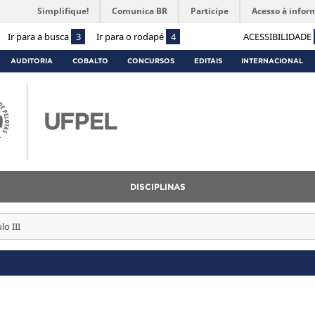
Simplifique!
Comunica BR
Participe
Acesso à infor
Ir para a busca
3
Ir para o rodapé
4
ACESSIBILIDADE
AUDITORIA
COBALTO
CONCURSOS
EDITAIS
INTERNACIONAL
DISCIPLINAS
lo III