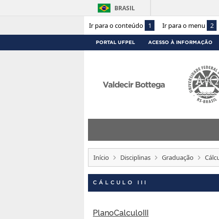
BRASIL
Ir para o conteúdo
1
Ir para o menu
2
PORTAL UFPEL
ACESSO À INFORMAÇÃO
Valdecir Bottega
Início
Disciplinas
Graduação
Cálcu
CÁLCULO III
PlanoCalculoIII