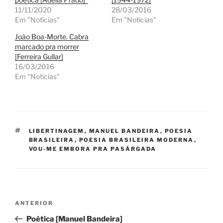
11/11/2020
28/03/2016
Em "Notícias"
Em "Notícias"
João Boa-Morte. Cabra
marcado pra morrer
[Ferreira Gullar]
16/03/2016
Em "Notícias"
TAGS
LIBERTINAGEM
,
MANUEL BANDEIRA
,
POESIA
BRASILEIRA
,
POESIA BRASILEIRA MODERNA
,
VOU-ME EMBORA PRA PASÁRGADA
Navegação
Post
ANTERIOR
de
anterior
Poética [Manuel Bandeira]