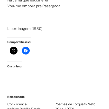
Na cama que escolherei
Vou-me embora pra Pasárgada.
Libertinagem (1930)
Compartilhe isso:
Curtir isso:
Relacionado
Com licença
Poemas de Torquato Neto
poética [Adélia Prado]
[1944-1972]