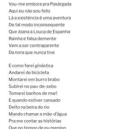
Vou-me embora pra Pasárgada
Aqui eu não sou feliz
Lá a existência é uma aventura
De tal modo inconsequente
Que Joana a Louca de Espanha
Rainha e falsa demente
Vem a ser contraparente
Da nora que nunca tive
E como farei ginástica
Andarei de bicicleta
Montarei em burro brabo
Subirei no pau-de-sebo
Tomarei banhos de mar!
E quando estiver cansado
Deito na beira do rio
Mando chamar a mãe-d’água
Pra me contar as histórias
Que no tempo de eu menino