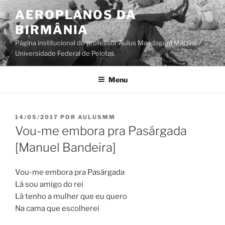
Pular
AEROPLANOS DA
para
BIRMÂNIA
o
conteúdo
Página institucional do professor Aulus Mandagará Martins /
Universidade Federal de Pelotas
Menu
PUBLICADO
14/05/2017
POR
AULUSMM
EM
Vou-me embora pra Pasárgada
[Manuel Bandeira]
Vou-me embora pra Pasárgada
Lá sou amigo do rei
Lá tenho a mulher que eu quero
Na cama que escolherei