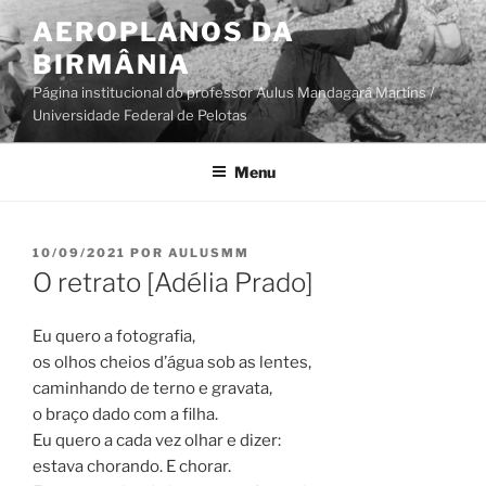
Pular
AEROPLANOS DA
para
BIRMÂNIA
o
conteúdo
Página institucional do professor Aulus Mandagará Martins /
Universidade Federal de Pelotas
Menu
PUBLICADO
10/09/2021
POR
AULUSMM
EM
O retrato [Adélia Prado]
Eu quero a fotografia,
os olhos cheios d’água sob as lentes,
caminhando de terno e gravata,
o braço dado com a filha.
Eu quero a cada vez olhar e dizer:
estava chorando. E chorar.