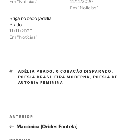
Em "Notícias"
11/11/2020
Em "Notícias"
Briga no beco [Adélia
Prado]
11/11/2020
Em "Notícias"
TAGS
ADÉLIA PRADO
,
O CORAÇÃO DISPARADO
,
POESIA BRASILEIRA MODERNA
,
POESIA DE
AUTORIA FEMININA
Navegação
Post
ANTERIOR
de
anterior
Mão única [Orides Fontela]
Post