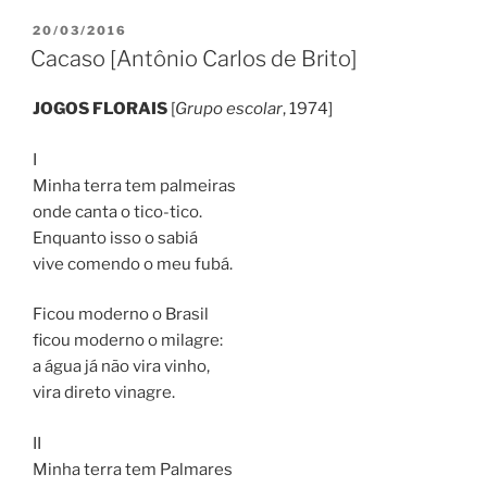
PUBLICADO
20/03/2016
EM
Cacaso [Antônio Carlos de Brito]
JOGOS FLORAIS
[
Grupo escolar
, 1974]
I
Minha terra tem palmeiras
onde canta o tico-tico.
Enquanto isso o sabiá
vive comendo o meu fubá.
Ficou moderno o Brasil
ficou moderno o milagre:
a água já não vira vinho,
vira direto vinagre.
II
Minha terra tem Palmares