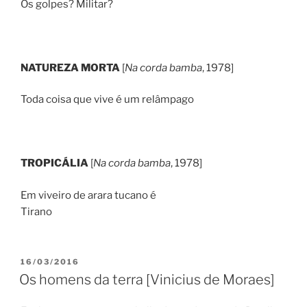
Os golpes? Militar?
NATUREZA MORTA
[
Na corda bamba
, 1978]
Toda coisa que vive é um relâmpago
TROPICÁLIA
[
Na corda bamba
, 1978]
Em viveiro de arara tucano é
Tirano
PUBLICADO
16/03/2016
EM
Os homens da terra [Vinicius de Moraes]