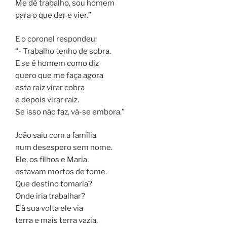
Me dê trabalho, sou homem
para o que der e vier.”
E o coronel respondeu:
“- Trabalho tenho de sobra.
E se é homem como diz
quero que me faça agora
esta raiz virar cobra
e depois virar raiz.
Se isso não faz, vá-se embora.”
João saiu com a família
num desespero sem nome.
Ele, os filhos e Maria
estavam mortos de fome.
Que destino tomaria?
Onde iria trabalhar?
E à sua volta ele via
terra e mais terra vazia,