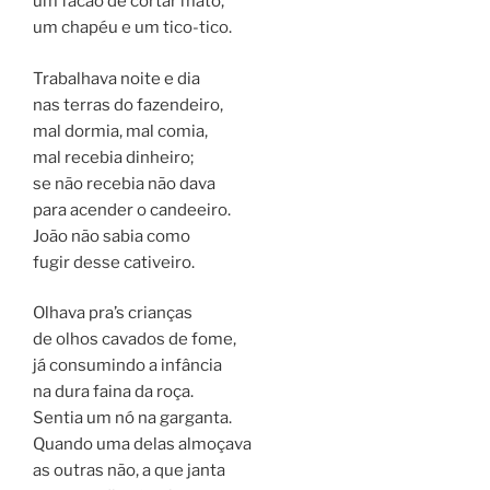
um facão de cortar mato,
um chapéu e um tico-tico.
Trabalhava noite e dia
nas terras do fazendeiro,
mal dormia, mal comia,
mal recebia dinheiro;
se não recebia não dava
para acender o candeeiro.
João não sabia como
fugir desse cativeiro.
Olhava pra’s crianças
de olhos cavados de fome,
já consumindo a infância
na dura faina da roça.
Sentia um nó na garganta.
Quando uma delas almoçava
as outras não, a que janta