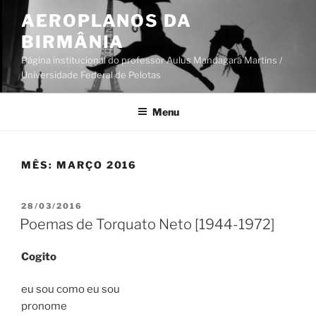
Pular
AEROPLANOS DA
para
BIRMÂNIA
o
conteúdo
Página institucional do professor Aulus Mandagará Martins /
Universidade Federal de Pelotas
Menu
MÊS:
MARÇO 2016
PUBLICADO
28/03/2016
EM
Poemas de Torquato Neto [1944-1972]
Cogito
eu sou como eu sou
pronome