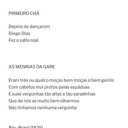
PRIMEIRO CHÁ
Depois de dançarem
Diego Dias
Fez o salto real
AS MENINAS DA GARE
Eram três ou quatro moças bem moças e bem gentis
Com cabelos mui pretos pelas espáduas
E suas vergonhas tão altas e tão saradinhas
Que de nós as muito bem olharmos
Não tínhamos nenhuma vergonha
Pau-Brasil
[1925]