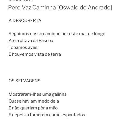
EM
Pero Vaz Caminha [Oswald de Andrade]
A DESCOBERTA
Seguimos nosso caminho por este mar de longo
Até a oitava da Páscoa
Topamos aves
E houvemos vista de terra
OS SELVAGENS
Mostraram-lhes uma galinha
Quase haviam medo dela
E não queriam pôr a mão
E depois a tomaram como espantados