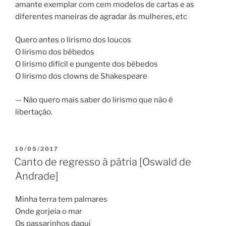
amante exemplar com cem modelos de cartas e as
diferentes maneiras de agradar às mulheres, etc
Quero antes o lirismo dos loucos
O lirismo dos bêbedos
O lirismo difícil e pungente dos bêbedos
O lirismo dos clowns de Shakespeare
— Não quero mais saber do lirismo que não é
libertação.
PUBLICADO
10/05/2017
EM
Canto de regresso à pátria [Oswald de
Andrade]
Minha terra tem palmares
Onde gorjeia o mar
Os passarinhos daqui