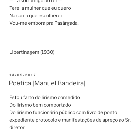
— Lá sou amigo do rei —
Terei a mulher que eu quero
Na cama que escolherei
Vou-me embora pra Pasárgada.
Libertinagem (1930)
PUBLICADO
14/05/2017
EM
Poética [Manuel Bandeira]
Estou farto do lirismo comedido
Do lirismo bem comportado
Do lirismo funcionário público com livro de ponto
expediente protocolo e manifestações de apreço ao Sr.
diretor