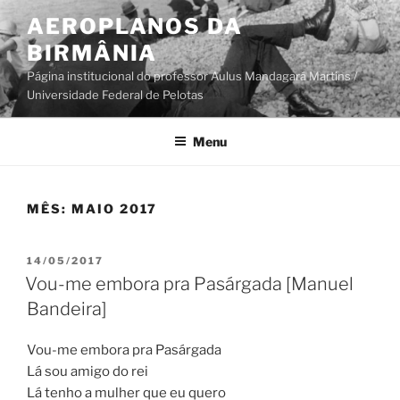
Pular
AEROPLANOS DA
para
BIRMÂNIA
o
conteúdo
Página institucional do professor Aulus Mandagará Martins /
Universidade Federal de Pelotas
Menu
MÊS:
MAIO 2017
PUBLICADO
14/05/2017
EM
Vou-me embora pra Pasárgada [Manuel
Bandeira]
Vou-me embora pra Pasárgada
Lá sou amigo do rei
Lá tenho a mulher que eu quero