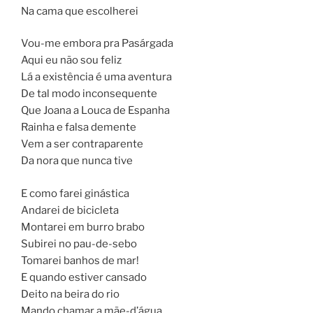
Na cama que escolherei
Vou-me embora pra Pasárgada
Aqui eu não sou feliz
Lá a existência é uma aventura
De tal modo inconsequente
Que Joana a Louca de Espanha
Rainha e falsa demente
Vem a ser contraparente
Da nora que nunca tive
E como farei ginástica
Andarei de bicicleta
Montarei em burro brabo
Subirei no pau-de-sebo
Tomarei banhos de mar!
E quando estiver cansado
Deito na beira do rio
Mando chamar a mãe-d’água