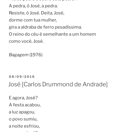
A pedra, ó José, a pedra.
Resiste, ó José. Deita, José,
dorme com tua mulher,
gira a aldraba de ferro pesadíssima.
O reino do céu é semelhante a um homem
como você, José.
Bagagem
(1976)
PUBLICADO
08/09/2016
EM
José [Carlos Drummond de Andrade]
E agora, José?
A festa acabou,
a luz apagou,
o povo sumiu,
a noite esfriou,