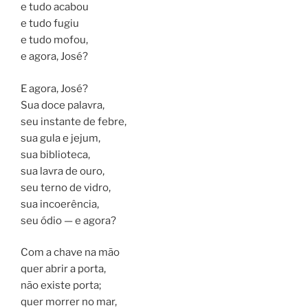
e tudo acabou
e tudo fugiu
e tudo mofou,
e agora, José?
E agora, José?
Sua doce palavra,
seu instante de febre,
sua gula e jejum,
sua biblioteca,
sua lavra de ouro,
seu terno de vidro,
sua incoerência,
seu ódio — e agora?
Com a chave na mão
quer abrir a porta,
não existe porta;
quer morrer no mar,