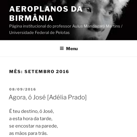
Pular
AEROPLANOS DA
para
BIRMÂNIA
o
conteúdo
Página institucional do professor Aulus Mandagará Martins /
Universidade Federal de Pelotas
Menu
MÊS:
SETEMBRO 2016
PUBLICADO
08/09/2016
EM
Agora, ó José [Adélia Prado]
É teu destino, ó José,
a esta hora da tarde,
se encostar na parede,
as mãos para trás.