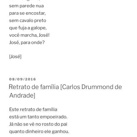
sem parede nua
para se encostar,
sem cavalo preto
que fuja a galope,
você marcha, José!
José, para onde?
[
José
]
PUBLICADO
08/09/2016
EM
Retrato de família [Carlos Drummond de
Andrade]
Este retrato de família
está um tanto empoeirado.
Já não se vê no rosto do pai
quanto dinheiro ele ganhou.