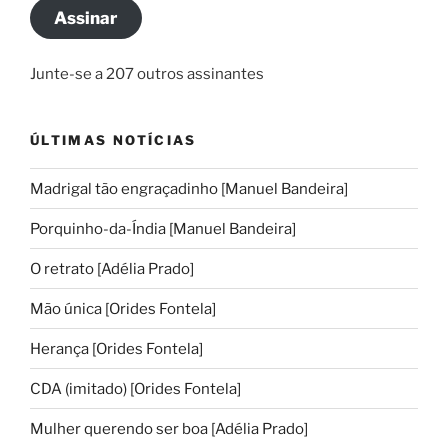
mail
Assinar
Junte-se a 207 outros assinantes
ÚLTIMAS NOTÍCIAS
Madrigal tão engraçadinho [Manuel Bandeira]
Porquinho-da-Índia [Manuel Bandeira]
O retrato [Adélia Prado]
Mão única [Orides Fontela]
Herança [Orides Fontela]
CDA (imitado) [Orides Fontela]
Mulher querendo ser boa [Adélia Prado]