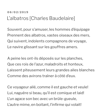
PUBLICADO
06/02/2019
EM
L’albatros [Charles Baudelaire]
Souvent, pour s’amuser, les hommes d’équipage
Prennent des albatros, vastes oiseaux des mers,
Qui suivent, indolents compagnons de voyage,
Le navire glissant sur les gouffres amers.
A peine les ont-ils déposés sur les planches,
Que ces rois de l’azur, maladroits et honteux,
Laissent piteusement leurs grandes ailes blanches
Comme des avirons traîner à côté d’eux.
Ce voyageur ailé, comme il est gauche et veule!
Lui, naguère si beau, qu’il est comique et laid!
L’un agace son bec avec un brûle-gueule,
L’autre mime, en boitant, l’infirme qui volait!