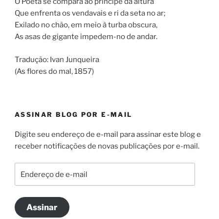
O Poeta se compara ao príncipe da altura
Que enfrenta os vendavais e ri da seta no ar;
Exilado no chão, em meio à turba obscura,
As asas de gigante impedem-no de andar.
Tradução: Ivan Junqueira
(As flores do mal, 1857)
ASSINAR BLOG POR E-MAIL
Digite seu endereço de e-mail para assinar este blog e
receber notificações de novas publicações por e-mail.
Endereço
de
e-
mail
Assinar