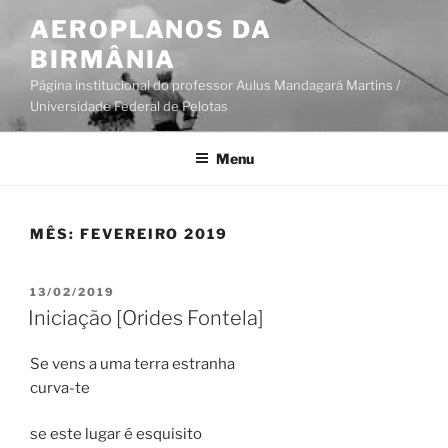
Pular
AEROPLANOS DA
para
BIRMÂNIA
o
conteúdo
Página institucional do professor Aulus Mandagará Martins /
Universidade Federal de Pelotas
Menu
MÊS:
FEVEREIRO 2019
PUBLICADO
13/02/2019
EM
Iniciação [Orides Fontela]
Se vens a uma terra estranha
curva-te
se este lugar é esquisito