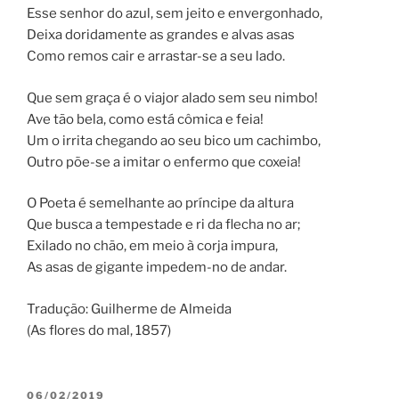
Esse senhor do azul, sem jeito e envergonhado,
Deixa doridamente as grandes e alvas asas
Como remos cair e arrastar-se a seu lado.
Que sem graça é o viajor alado sem seu nimbo!
Ave tão bela, como está cômica e feia!
Um o irrita chegando ao seu bico um cachimbo,
Outro põe-se a imitar o enfermo que coxeia!
O Poeta é semelhante ao príncipe da altura
Que busca a tempestade e ri da flecha no ar;
Exilado no chão, em meio à corja impura,
As asas de gigante impedem-no de andar.
Tradução: Guilherme de Almeida
(As flores do mal, 1857)
PUBLICADO
06/02/2019