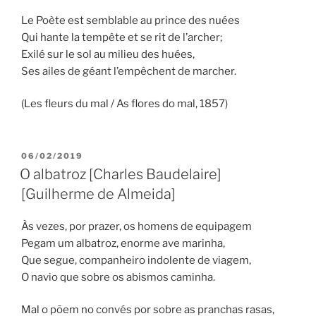
Le Poète est semblable au prince des nuées
Qui hante la tempête et se rit de l’archer;
Exilé sur le sol au milieu des huées,
Ses ailes de géant l’empêchent de marcher.
(Les fleurs du mal / As flores do mal, 1857)
PUBLICADO
06/02/2019
EM
O albatroz [Charles Baudelaire]
[Guilherme de Almeida]
Às vezes, por prazer, os homens de equipagem
Pegam um albatroz, enorme ave marinha,
Que segue, companheiro indolente de viagem,
O navio que sobre os abismos caminha.
Mal o põem no convés por sobre as pranchas rasas,