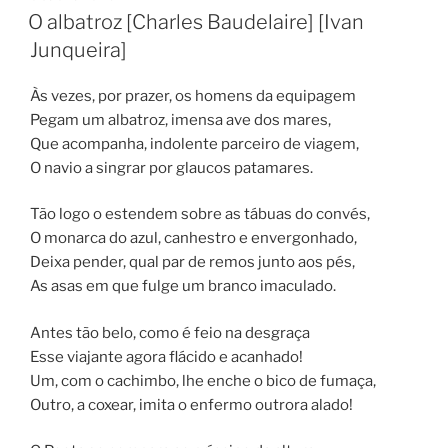
EM
O albatroz [Charles Baudelaire] [Ivan
Junqueira]
Às vezes, por prazer, os homens da equipagem
Pegam um albatroz, imensa ave dos mares,
Que acompanha, indolente parceiro de viagem,
O navio a singrar por glaucos patamares.
Tão logo o estendem sobre as tábuas do convés,
O monarca do azul, canhestro e envergonhado,
Deixa pender, qual par de remos junto aos pés,
As asas em que fulge um branco imaculado.
Antes tão belo, como é feio na desgraça
Esse viajante agora flácido e acanhado!
Um, com o cachimbo, lhe enche o bico de fumaça,
Outro, a coxear, imita o enfermo outrora alado!