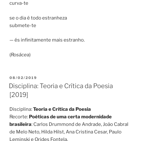
curva-te
se o dia é todo estranheza
submete-te
— és infinitamente mais estranho.
(
Rosáce
a)
PUBLICADO
08/02/2019
EM
Disciplina: Teoria e Crítica da Poesia
[2019]
Disciplina:
Teoria e Crítica da Poesia
Recorte:
Poéticas de uma certa modernidade
brasileira
: Carlos Drummond de Andrade, João Cabral
de Melo Neto, Hilda Hilst, Ana Cristina Cesar, Paulo
Leminski e Orides Fontela.