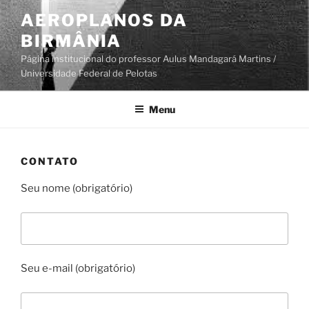
Pular
AEROPLANOS DA
para
BIRMÂNIA
o
conteúdo
Página institucional do professor Aulus Mandagará Martins /
Universidade Federal de Pelotas
Menu
CONTATO
Seu nome (obrigatório)
Seu e-mail (obrigatório)