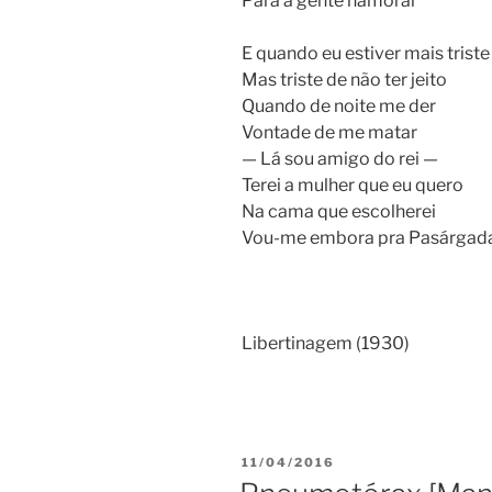
Para a gente namorar
E quando eu estiver mais triste
Mas triste de não ter jeito
Quando de noite me der
Vontade de me matar
— Lá sou amigo do rei —
Terei a mulher que eu quero
Na cama que escolherei
Vou-me embora pra Pasárgada
Libertinagem (1930)
PUBLICADO
11/04/2016
EM