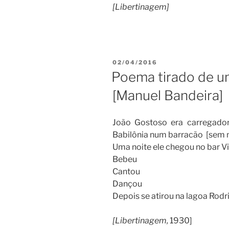
[Libertinagem]
PUBLICADO
02/04/2016
EM
Poema tirado de um
[Manuel Bandeira]
João Gostoso era carregador
Babilônia num barracão [sem
Uma noite ele chegou no bar 
Bebeu
Cantou
Dançou
Depois se atirou na lagoa Rodr
[Libertinagem,
1930]