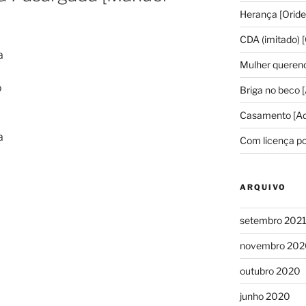
Herança [Oride
CDA (imitado) [
a
Mulher querend
o
Briga no beco [
Casamento [Ad
a
Com licença po
ARQUIVO
setembro 202
novembro 202
outubro 2020
junho 2020