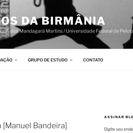
OS DA BIRMÂNIA
sor Aulus Mandagará Martins / Universidade Federal de Pelot
UAÇÃO
GRUPO DE ESTUDO
CONTATO
ASSINAR BL
 [Manuel Bandeira]
Digite seu ende