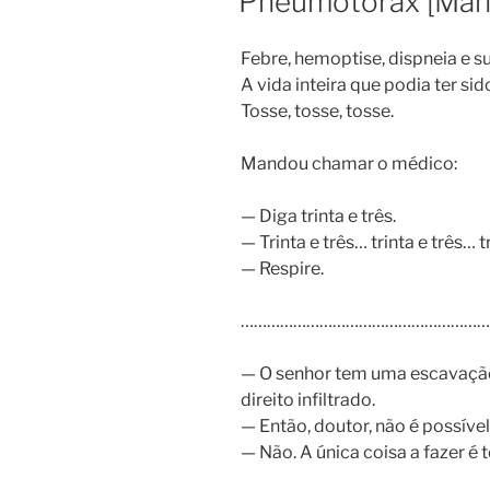
Pneumotórax [Manu
Febre, hemoptise, dispneia e s
A vida inteira que podia ter sid
Tosse, tosse, tosse.
Mandou chamar o médico:
— Diga trinta e três.
— Trinta e três… trinta e três… t
— Respire.
…………………………………………………
— O senhor tem uma escavaçã
direito infiltrado.
— Então, doutor, não é possíve
— Não. A única coisa a fazer é