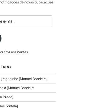
 notificações de novas publicações
 outros assinantes
TÍCIAS
ngraçadinho [Manuel Bandeira]
ndia [Manuel Bandeira]
ia Prado]
des Fontela]