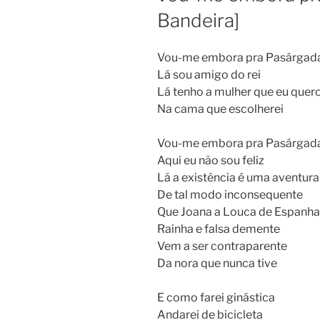
Bandeira]
Vou-me embora pra Pasárgad
Lá sou amigo do rei
Lá tenho a mulher que eu quer
Na cama que escolherei
Vou-me embora pra Pasárgad
Aqui eu não sou feliz
Lá a existência é uma aventura
De tal modo inconsequente
Que Joana a Louca de Espanha
Rainha e falsa demente
Vem a ser contraparente
Da nora que nunca tive
E como farei ginástica
Andarei de bicicleta