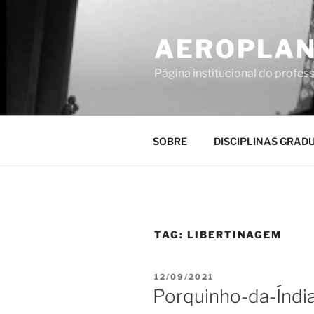
Pular
para
AEROPLAN
o
conteúdo
Página institucional do profes
SOBRE
DISCIPLINAS GRAD
TAG:
LIBERTINAGEM
PUBLICADO
12/09/2021
EM
Porquinho-da-Índia