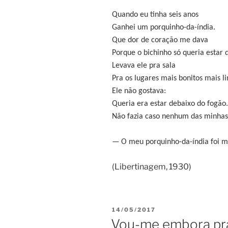
Quando eu tinha seis anos
Ganhei um porquinho-da-índia.
Que dor de coração me dava
Porque o bichinho só queria estar 
Levava ele pra sala
Pra os lugares mais bonitos mais l
Ele não gostava:
Queria era estar debaixo do fogão.
Não fazia caso nenhum das minhas t
— O meu porquinho-da-índia foi 
(Libertinagem, 1930)
PUBLICADO
14/05/2017
EM
Vou-me embora pr