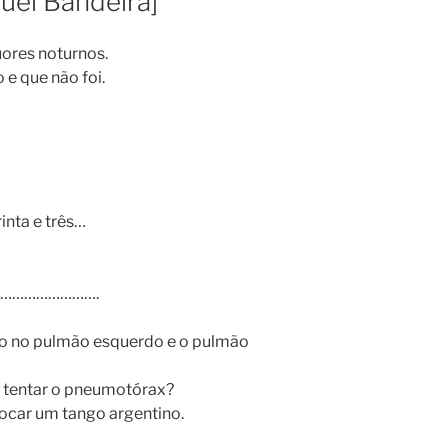
el Bandeira]
uores noturnos.
o e que não foi.
rinta e três…
…………………….
o no pulmão esquerdo e o pulmão
l tentar o pneumotórax?
 tocar um tango argentino.