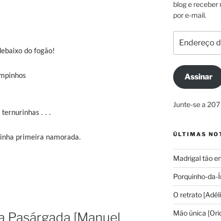
blog e receber
por e-mail.
Endereço
de
debaixo do fogão!
e-
mail
impinhos
Assinar
Junte-se a 207
ernurinhas . . .
ÚLTIMAS NO
minha primeira namorada.
Madrigal tão e
Porquinho-da-Í
O retrato [Adél
Mão única [Ori
a Pasárgada [Manuel