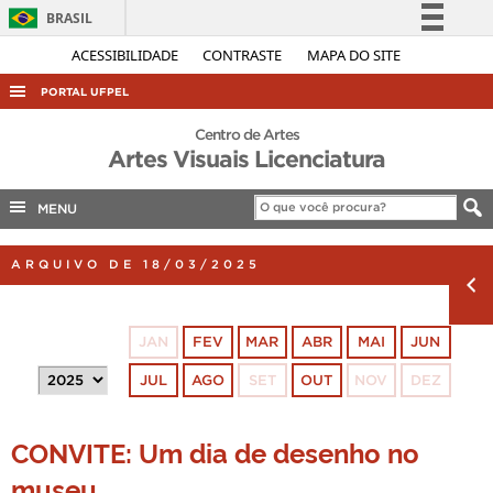
BRASIL
Simplifique!
ACESSIBILIDADE
CONTRASTE
MAPA DO SITE
Comunica BR
PORTAL UFPEL
Participe
ACESSO À INFORMAÇÃO
Centro de Artes
Acesso à informação
Artes Visuais Licenciatura
AUDITORIA
Legislação
COBALTO
MENU
Canais
CONCURSOS
ARQUIVO DE 18/03/2025
EDITAIS
INTERNACIONAL
JAN
FEV
MAR
ABR
MAI
JUN
OUVIDORIA
JUL
AGO
SET
OUT
NOV
DEZ
PORTARIAS
TELEFONES
CONVITE: Um dia de desenho no
museu