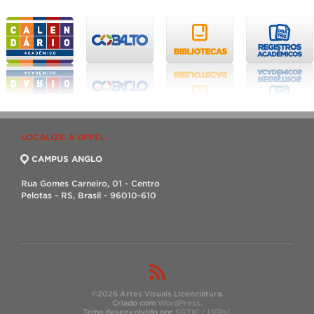
LOCALIZE A UFPEL
CAMPUS ANGLO
Rua Gomes Carneiro, 01 - Centro
Pelotas - RS, Brasil - 96010-610
©2026 Artes Visuais Licenciatura.
Criado com
WordPress
.
Tema desenvolvido por
SGTIC / UFPel
.