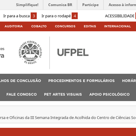
Simplifique!
Comunica BR
Participe
Acesso à infor
Ir para a busca
3
Ir para o rodapé
4
ACESSIBILIDADE
AUDITORIA
COBALTO
CONCURSOS
EDITAIS
INTERNACIONAL
tes
ra
LHOS DE CONCLUSÃO
PROCEDIMENTOS E FORMULÁRIOS
HORÁR
FALE CONOSCO
PET ARTES VISUAIS
APOIO PSICOLÓGICO
rsa e Oficinas da III Semana Integrada de Acolhida do Centro de Ciências S