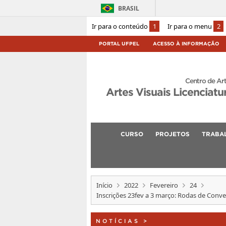
BRASIL
Ir para o conteúdo
1
Ir para o menu
2
PORTAL UFPEL
ACESSO À INFORMAÇÃO
Centro de Ar
Artes Visuais Licenciatu
CURSO
PROJETOS
TRABA
Início
2022
Fevereiro
24
Inscrições 23fev a 3 março: Rodas de Conve
NOTÍCIAS
>