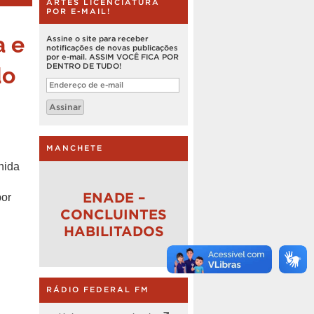
ARTES LICENCIATURA
POR E-MAIL!
a e
Assine o site para receber
notificações de novas publicações
por e-mail. ASSIM VOCÊ FICA POR
do
DENTRO DE TUDO!
Endereço
de
e-
Assinar
mail
MANCHETE
hida
ENADE –
por
CONCLUINTES
HABILITADOS
RÁDIO FEDERAL FM