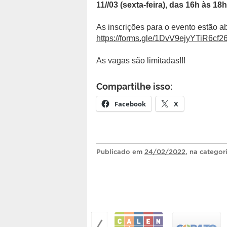
11//03 (sexta-feira), das 16h às 18h
As inscrições para o evento estão a
https://forms.gle/1DvV9ejyYTiR6cf2
As vagas são limitadas!!!
Compartilhe isso:
Facebook
X
Publicado
em
24/02/2022
, na categor