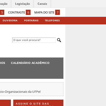
mação
Legislação
Canais
5
CONTRASTE
6
MAPA DO SITE
7
OUVIDORIA
PORTARIAS
TELEFONES
IOS
CALENDÁRIO ACADÊMICO
ocio-Organizacionais da UFPel
ASSINE O SITE DAS