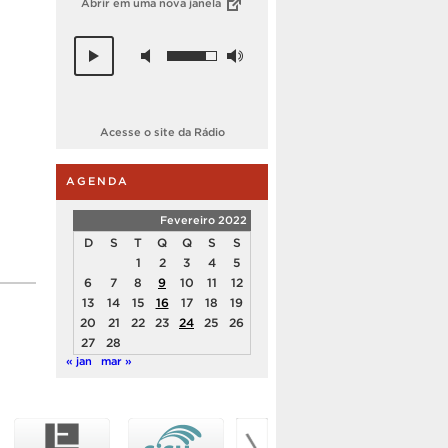
Abrir em uma nova janela
Acesse o site da Rádio
AGENDA
Fevereiro 2022
D
S
T
Q
Q
S
S
1
2
3
4
5
6
7
8
9
10
11
12
13
14
15
16
17
18
19
20
21
22
23
24
25
26
27
28
« jan
mar »