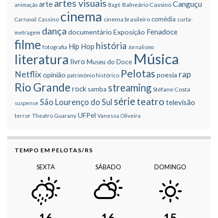
artes visuais
Canguçu
arte
Balneário Cassino
animação
Bagé
cinema
comédia
cinema brasileiro
Carnaval
Cassino
curta-
dança
Fenadoce
documentário
Exposição
metragem
filme
história
Hip Hop
fotografia
Jornalismo
Música
literatura
livro
Museu do Doce
Pelotas
Netflix
rap
opinião
poesia
patrimônio histórico
Rio Grande
streaming
rock
samba
Stéfane Costa
série
teatro
São Lourenço do Sul
televisão
suspense
UFPel
terror
Theatro Guarany
Vanessa Oliveira
TEMPO EM PELOTAS/RS
SEXTA
SÁBADO
DOMINGO
16
16
15