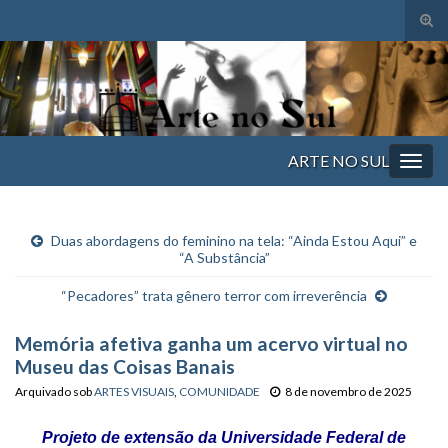
Alte
form
Search for:
de
pesq
ARTE NO SUL
Alter
nave
Duas abordagens do feminino na tela: “Ainda Estou Aqui” e
“A Substância”
“Pecadores” trata gênero terror com irreverência
Memória afetiva ganha um acervo virtual no
Museu das Coisas Banais
Arquivado sob
ARTES VISUAIS
,
COMUNIDADE
8 de novembro de 2025
Projeto de extensão da Universidade Federal de