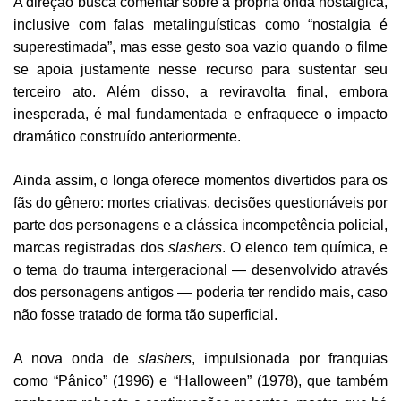
A direção busca comentar sobre a própria onda nostálgica,
inclusive com falas metalinguísticas como “nostalgia é
superestimada”, mas esse gesto soa vazio quando o filme
se apoia justamente nesse recurso para sustentar seu
terceiro ato. Além disso, a reviravolta final, embora
inesperada, é mal fundamentada e enfraquece o impacto
dramático construído anteriormente.
Ainda assim, o longa oferece momentos divertidos para os
fãs do gênero: mortes criativas, decisões questionáveis por
parte dos personagens e a clássica incompetência policial,
marcas registradas dos
slashers
. O elenco tem química, e
o tema do trauma intergeracional — desenvolvido através
dos personagens antigos — poderia ter rendido mais, caso
não fosse tratado de forma tão superficial.
A nova onda de
slashers
, impulsionada por franquias
como “Pânico” (1996) e “Halloween” (1978), que também