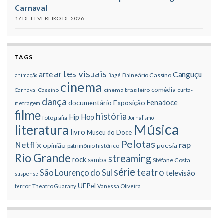
Carnaval
17 DE FEVEREIRO DE 2026
TAGS
artes visuais
Canguçu
arte
Balneário Cassino
animação
Bagé
cinema
comédia
cinema brasileiro
Carnaval
Cassino
curta-
dança
Fenadoce
documentário
Exposição
metragem
filme
história
Hip Hop
fotografia
Jornalismo
Música
literatura
livro
Museu do Doce
Pelotas
Netflix
rap
opinião
poesia
patrimônio histórico
Rio Grande
streaming
rock
samba
Stéfane Costa
série
teatro
São Lourenço do Sul
televisão
suspense
UFPel
terror
Theatro Guarany
Vanessa Oliveira