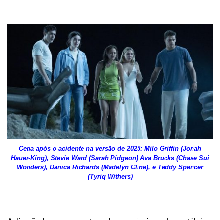
Cena após o acidente na versão de 2025: Milo Griffin (Jonah
Hauer-King), Stevie Ward (Sarah Pidgeon) Ava Brucks (Chase Sui
Wonders), Danica Richards (Madelyn Cline), e Teddy Spencer
(Tyriq Withers)