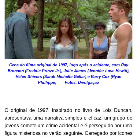
Cena do filme original de 1997, logo após o acidente, com Ray
Bronson (Freddie Prinze Jr.), Julie James (Jennifer Love Hewitt),
Helen Shivers (Sarah Michelle Gellar) e Barry Cox (Ryan
Phillippe) Fotos: Divulgação
O original de 1997, inspirado no livro de Lois Duncan,
apresentava uma narrativa simples e eficaz: um grupo de
jovens comete um crime acidental e é perseguido por uma
figura misteriosa no verão seguinte. Carregado por ícones