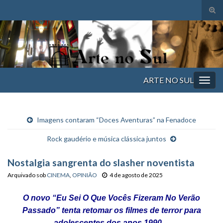
Alte
form
Search for:
de
pesq
ARTE NO SUL
Alter
nave
Imagens contaram “Doces Aventuras” na Fenadoce
Rock gaudério e música clássica juntos
Nostalgia sangrenta do slasher noventista
Arquivado sob
CINEMA
,
OPINIÃO
4 de agosto de 2025
O novo “Eu Sei O Que Vocês Fizeram No Verão
Passado” tenta retomar os filmes de terror para
adolescentes dos anos 1990