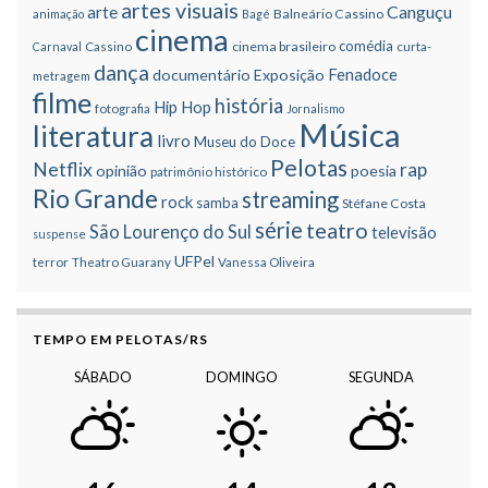
artes visuais
Canguçu
arte
Balneário Cassino
animação
Bagé
cinema
comédia
cinema brasileiro
Carnaval
Cassino
curta-
dança
Fenadoce
documentário
Exposição
metragem
filme
história
Hip Hop
fotografia
Jornalismo
Música
literatura
livro
Museu do Doce
Pelotas
Netflix
rap
opinião
poesia
patrimônio histórico
Rio Grande
streaming
rock
samba
Stéfane Costa
série
teatro
São Lourenço do Sul
televisão
suspense
UFPel
terror
Theatro Guarany
Vanessa Oliveira
TEMPO EM PELOTAS/RS
SÁBADO
DOMINGO
SEGUNDA