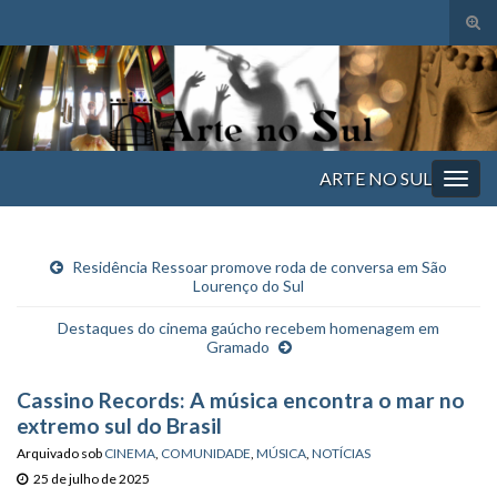
Alte
form
Search for:
de
pesq
ARTE NO SUL
Alter
nave
Residência Ressoar promove roda de conversa em São
Lourenço do Sul
Destaques do cinema gaúcho recebem homenagem em
Gramado
Cassino Records: A música encontra o mar no
extremo sul do Brasil
Arquivado sob
CINEMA
,
COMUNIDADE
,
MÚSICA
,
NOTÍCIAS
25 de julho de 2025