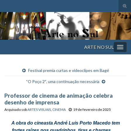
Alte
form
Search for:
de
pesq
ARTE NO SUL
Alter
nave
Festival premia curtas e videoclipes em Bagé
“O Poço 2″, uma continuação necessária
Professor de cinema de animação celebra
desenho de imprensa
Arquivado sob
ARTES VISUAIS
,
CINEMA
19 de fevereiro de 2025
A obra do cineasta André Luis Porto Macedo tem
fortes raízes nos quadrinhos, tiras e charges