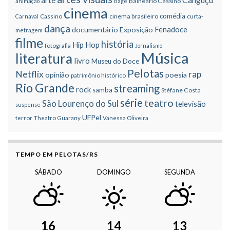
Balneário Cassino
animação
Bagé
cinema
comédia
cinema brasileiro
Carnaval
Cassino
curta-
dança
Fenadoce
documentário
Exposição
metragem
filme
história
Hip Hop
fotografia
Jornalismo
Música
literatura
livro
Museu do Doce
Pelotas
Netflix
rap
opinião
poesia
patrimônio histórico
Rio Grande
streaming
rock
samba
Stéfane Costa
série
teatro
São Lourenço do Sul
televisão
suspense
UFPel
terror
Theatro Guarany
Vanessa Oliveira
TEMPO EM PELOTAS/RS
SÁBADO
DOMINGO
SEGUNDA
16
14
13