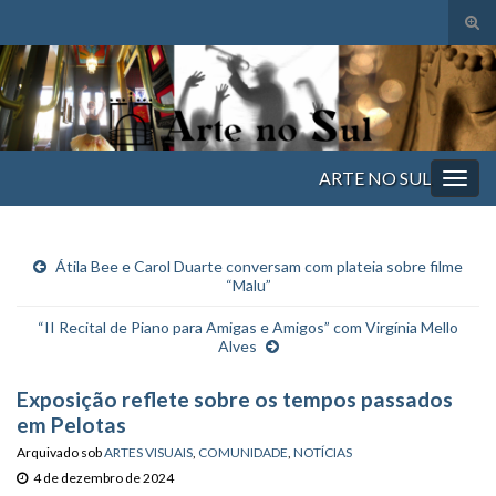
Alte
form
Search for:
de
pesq
ARTE NO SUL
Alter
nave
Átila Bee e Carol Duarte conversam com plateia sobre filme
“Malu”
“II Recital de Piano para Amigas e Amigos” com Virgínia Mello
Alves
Exposição reflete sobre os tempos passados
em Pelotas
Arquivado sob
ARTES VISUAIS
,
COMUNIDADE
,
NOTÍCIAS
4 de dezembro de 2024