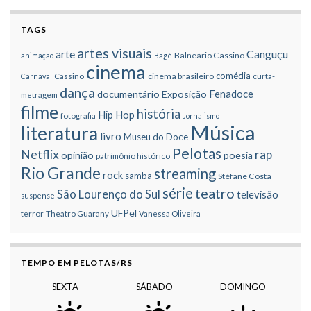
TAGS
artes visuais
Canguçu
arte
Balneário Cassino
animação
Bagé
cinema
comédia
cinema brasileiro
Carnaval
Cassino
curta-
dança
Fenadoce
documentário
Exposição
metragem
filme
história
Hip Hop
fotografia
Jornalismo
Música
literatura
livro
Museu do Doce
Pelotas
Netflix
rap
opinião
poesia
patrimônio histórico
Rio Grande
streaming
rock
samba
Stéfane Costa
série
teatro
São Lourenço do Sul
televisão
suspense
UFPel
terror
Theatro Guarany
Vanessa Oliveira
TEMPO EM PELOTAS/RS
SEXTA
SÁBADO
DOMINGO