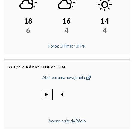
18
16
14
6
4
4
Fonte: CPPMet / UFPel
OUÇA A RÁDIO FEDERAL FM
Abrir em uma nova janela
Acesse o site da Rádio