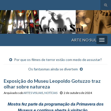
Alte
form
Search for:
de
pesq
ARTE NO SUL
Alter
nave
Por que os filmes de terror estão com medo de assustar?
Os fantasmas ainda se divertem
Exposição do Museu Leopoldo Gotuzzo traz
olhar sobre natureza
Arquivado sob
ARTES VISUAIS
,
NOTÍCIAS
2 de outubro de 2024
Mostra fez parte da programação da Primavera dos
Museus e continua aberta à visitação