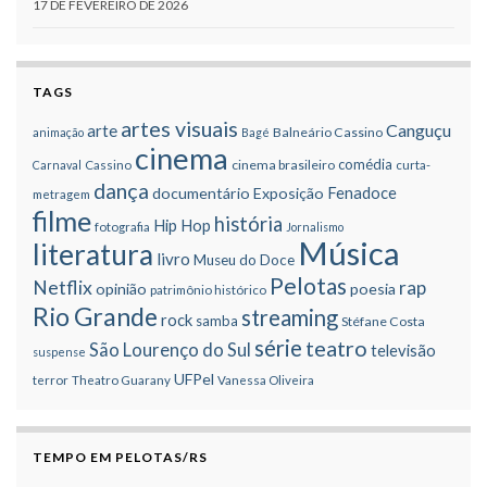
17 DE FEVEREIRO DE 2026
TAGS
artes visuais
Canguçu
arte
Balneário Cassino
animação
Bagé
cinema
comédia
cinema brasileiro
Carnaval
Cassino
curta-
dança
Fenadoce
documentário
Exposição
metragem
filme
história
Hip Hop
fotografia
Jornalismo
Música
literatura
livro
Museu do Doce
Pelotas
Netflix
rap
opinião
poesia
patrimônio histórico
Rio Grande
streaming
rock
samba
Stéfane Costa
série
teatro
São Lourenço do Sul
televisão
suspense
UFPel
terror
Theatro Guarany
Vanessa Oliveira
TEMPO EM PELOTAS/RS