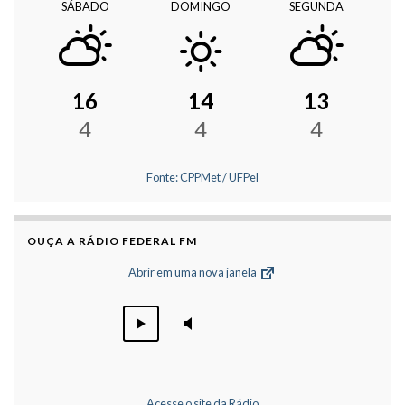
SÁBADO
DOMINGO
SEGUNDA
16
14
13
4
4
4
Fonte: CPPMet / UFPel
OUÇA A RÁDIO FEDERAL FM
Abrir em uma nova janela
Acesse o site da Rádio