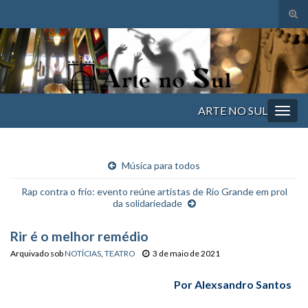
Alte
form
Search for:
de
pesq
ARTE NO SUL
Alter
nave
Música para todos
Rap contra o frio: evento reúne artistas de Rio Grande em prol
da solidariedade
Rir é o melhor remédio
Arquivado sob
NOTÍCIAS
,
TEATRO
3 de maio de 2021
Por Alexsandro Santos