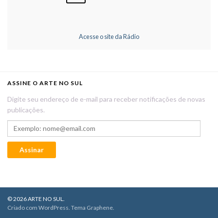
Acesse o site da Rádio
ASSINE O ARTE NO SUL
Digite seu endereço de e-mail para receber notificações de novas
publicações.
Exemplo: nome@email.com
Assinar
© 2026 ARTE NO SUL.
Criado com
WordPress
. Tema
Graphene
.