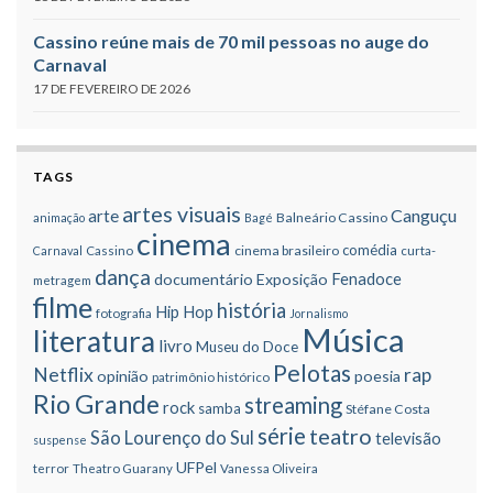
Cassino reúne mais de 70 mil pessoas no auge do
Carnaval
17 DE FEVEREIRO DE 2026
TAGS
artes visuais
Canguçu
arte
Balneário Cassino
animação
Bagé
cinema
comédia
cinema brasileiro
Carnaval
Cassino
curta-
dança
Fenadoce
documentário
Exposição
metragem
filme
história
Hip Hop
fotografia
Jornalismo
Música
literatura
livro
Museu do Doce
Pelotas
Netflix
rap
opinião
poesia
patrimônio histórico
Rio Grande
streaming
rock
samba
Stéfane Costa
série
teatro
São Lourenço do Sul
televisão
suspense
UFPel
terror
Theatro Guarany
Vanessa Oliveira