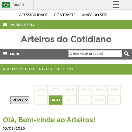
BRASIL
Simplifique!
ACESSIBILIDADE
CONTRASTE
MAPA DO SITE
Comunica BR
PORTAL UFPEL
Participe
ACESSO À INFORMAÇÃO
Arteiros do Cotidiano
Acesso à informação
AUDITORIA
Legislação
MENU
COBALTO
Canais
CONCURSOS
ARQUIVO DE AGOSTO 2020
EDITAIS
INTERNACIONAL
JAN
FEV
MAR
ABR
MAI
JUN
OUVIDORIA
JUL
AGO
SET
OUT
NOV
DEZ
PORTARIAS
TELEFONES
Olá, Bem-vinde ao Arteiros!
10/08/2020