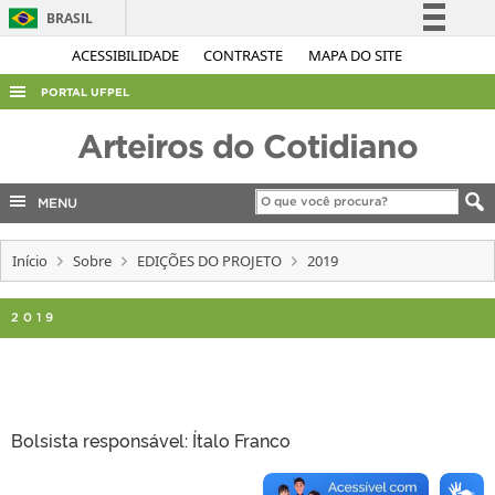
BRASIL
Simplifique!
ACESSIBILIDADE
CONTRASTE
MAPA DO SITE
Comunica BR
PORTAL UFPEL
Participe
ACESSO À INFORMAÇÃO
Arteiros do Cotidiano
Acesso à informação
AUDITORIA
Legislação
MENU
COBALTO
Canais
CONCURSOS
Início
Sobre
EDIÇÕES DO PROJETO
2019
EDITAIS
2019
INTERNACIONAL
OUVIDORIA
PORTARIAS
TELEFONES
Bolsista responsável: Ítalo Franco