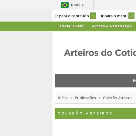
BRASIL
Ir para o conteúdo
1
Ir para o menu
2
PORTAL UFPEL
ACESSO À INFORMAÇÃO
Arteiros do Coti
I
Início
Publicações
Coleção Arteiros
COLEÇÃO ARTEIROS