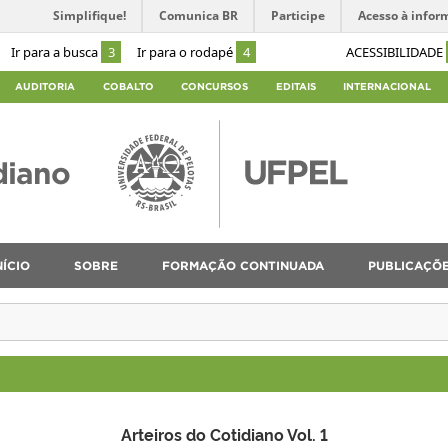
Simplifique!
Comunica BR
Participe
Acesso à infor
Ir para a busca
3
Ir para o rodapé
4
ACESSIBILIDADE
AUDITORIA
COBALTO
CONCURSOS
EDITAIS
INTERNACIONAL
diano
NÍCIO
SOBRE
FORMAÇÃO CONTINUADA
PUBLICAÇÕ
Arteiros do Cotidiano Vol. 1