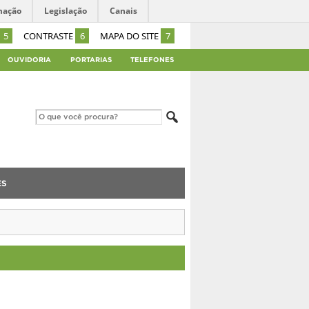
mação
Legislação
Canais
5
CONTRASTE
6
MAPA DO SITE
7
OUVIDORIA
PORTARIAS
TELEFONES
ES