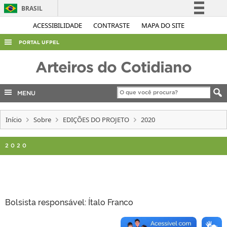
BRASIL
Simplifique!
ACESSIBILIDADE
CONTRASTE
MAPA DO SITE
Comunica BR
PORTAL UFPEL
Participe
ACESSO À INFORMAÇÃO
Arteiros do Cotidiano
Acesso à informação
AUDITORIA
Legislação
MENU
COBALTO
Canais
CONCURSOS
Início
Sobre
EDIÇÕES DO PROJETO
2020
EDITAIS
2020
INTERNACIONAL
OUVIDORIA
PORTARIAS
TELEFONES
Bolsista responsável: Ítalo Franco