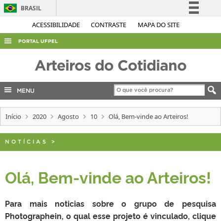
BRASIL
Simplifique!
ACESSIBILIDADE
CONTRASTE
MAPA DO SITE
Comunica BR
PORTAL UFPEL
Participe
ACESSO À INFORMAÇÃO
Arteiros do Cotidiano
Acesso à informação
AUDITORIA
Legislação
MENU
COBALTO
Canais
CONCURSOS
Início
2020
Agosto
10
Olá, Bem-vinde ao Arteiros!
EDITAIS
NOTÍCIAS
>
INTERNACIONAL
OUVIDORIA
Olá, Bem-vinde ao Arteiros!
PORTARIAS
TELEFONES
Para mais noticias sobre o grupo de pesquisa
Photographein, o qual esse projeto é vinculado, clique