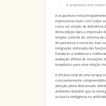
A acupuntura tem muito m
A acupuntura está principalment
impressiona muito com todos os
como um estado de deficiência de
desta edição dará a impressão d
simples controle do sintoma da d
de parestesia e torná-las mais
integração otimizada das funções
fortalecer a resiliência e melhor
avaliação afetiva de sensações 
terapêutico para uma relação ma
A eficácia total de uma terapia 
conscientemente compreendidos e
atenção plena direcionada. Adm
ambiente relutante que se entre
ou busca inteligência na artifici