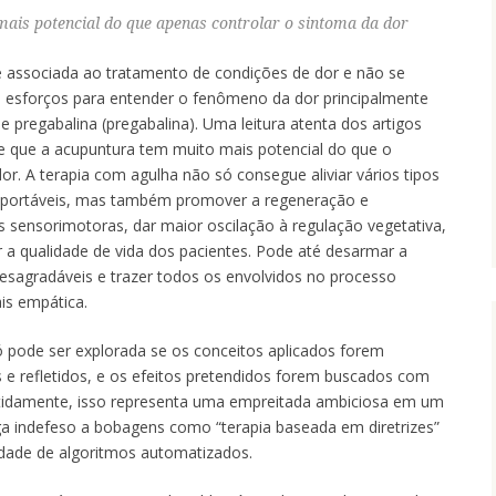
ais potencial do que apenas controlar o sintoma da dor
e associada ao tratamento de condições de dor e não se
 esforços para entender o fenômeno da dor principalmente
 pregabalina (pregabalina). Uma leitura atenta dos artigos
e que a acupuntura tem muito mais potencial do que o
or. A terapia com agulha não só consegue aliviar vários tipos
 suportáveis, mas também promover a regeneração e
 sensorimotoras, dar maior oscilação à regulação vegetativa,
ar a qualidade de vida dos pacientes. Pode até desarmar a
desagradáveis e trazer todos os envolvidos no processo
is empática.
só pode ser explorada se os conceitos aplicados forem
 refletidos, e os efeitos pretendidos forem buscados com
itidamente, isso representa uma empreitada ambiciosa em um
ga indefeso a bobagens como “terapia baseada em diretrizes”
alidade de algoritmos automatizados.