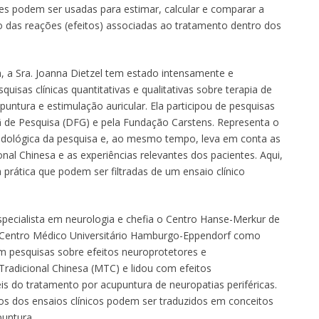
es podem ser usadas para estimar, calcular e comparar a
o das reações (efeitos) associadas ao tratamento dentro dos
, a Sra. Joanna Dietzel tem estado intensamente e
isas clínicas quantitativas e qualitativas sobre terapia de
untura e estimulação auricular. Ela participou de pesquisas
 de Pesquisa (DFG) e pela Fundação Carstens. Representa o
odológica da pesquisa e, ao mesmo tempo, leva em conta as
nal Chinesa e as experiências relevantes dos pacientes. Aqui,
a prática que podem ser filtradas de um ensaio clínico
pecialista em neurologia e chefia o Centro Hanse-Merkur de
o Centro Médico Universitário Hamburgo-Eppendorf como
 em pesquisas sobre efeitos neuroprotetores e
Tradicional Chinesa (MTC) e lidou com efeitos
 do tratamento por acupuntura de neuropatias periféricas.
os dos ensaios clínicos podem ser traduzidos em conceitos
untura.