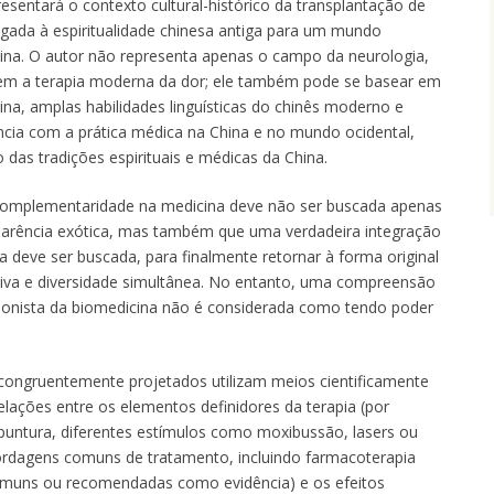
resentará o contexto cultural-histórico da transplantação de
ada à espiritualidade chinesa antiga para um mundo
ina. O autor não representa apenas o campo da neurologia,
 a terapia moderna da dor; ele também pode se basear em
na, amplas habilidades linguísticas do chinês moderno e
ncia com a prática médica na China e no mundo ocidental,
das tradições espirituais e médicas da China.
 complementaridade na medicina deve não ser buscada apenas
parência exótica, mas também que uma verdadeira integração
deve ser buscada, para finalmente retornar à forma original
iva e diversidade simultânea. No entanto, uma compreensão
ucionista da biomedicina não é considerada como tendo poder
congruentemente projetados utilizam meios cientificamente
elações entre os elementos definidores da terapia (por
upuntura, diferentes estímulos como moxibussão, lasers ou
bordagens comuns de tratamento, incluindo farmacoterapia
omuns ou recomendadas como evidência) e os efeitos