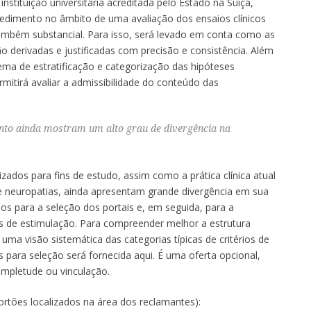
nstituição universitária acreditada pelo Estado na Suíça,
edimento no âmbito de uma avaliação dos ensaios clínicos
ambém substancial. Para isso, será levado em conta como as
o derivadas e justificadas com precisão e consistência. Além
ema de estratificação e categorização das hipóteses
mitirá avaliar a admissibilidade do conteúdo das
nto ainda mostram um alto grau de divergência na
zados para fins de estudo, assim como a prática clínica atual
 neuropatias, ainda apresentam grande divergência em sua
os para a seleção dos portais e, em seguida, para a
s de estimulação. Para compreender melhor a estrutura
uma visão sistemática das categorias típicas de critérios de
s para seleção será fornecida aqui. É uma oferta opcional,
ompletude ou vinculação.
ortões localizados na área dos reclamantes):