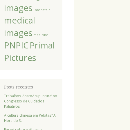
images
Labanatoin
medical
images
medicine
PNPIC
Primal
Pictures
Posts recentes
Trabalhos ‘AnatoAcupuntura’ no
Congresso de Cuidados
Paliativos
A cultura chinesa em Pelotas? A
Hora do Sul
Em pé sobre o Abismo –