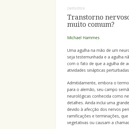
26/05/2026
Transtorno nervos
muito comum?
Michael Hammes
Uma agulha na mão de um neuro
seja testemunhada e a agulha n
com o fato de que a agulha de a
atividades sinápticas perturbadas
Admitidamente, embora o termo “
para o alemão, seu campo semân
neurológicas conhecida como neu
detalhes. Ainda inclui uma grand
devido à afecção dos nervos peri
ramificações e terminações, que
vegetativas ou causam a chamad