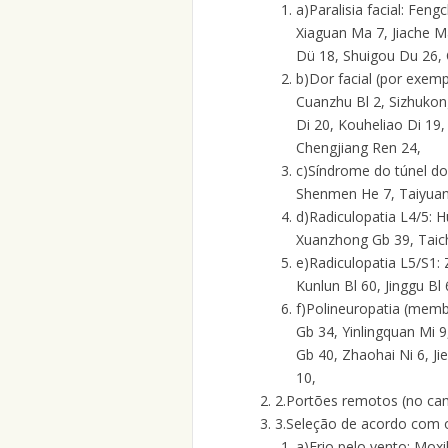
a)
Paralisia facial: Fe
Xiaguan Ma 7, Jiache M
Dü 18, Shuigou Du 26, 
b)
Dor facial (por exem
Cuanzhu Bl 2, Sizhukon
Di 20, Kouheliao Di 19,
Chengjiang Ren 24,
c)
Síndrome do túnel do
Shenmen He 7, Taiyuan L
d)
Radiculopatia L4/5: 
Xuanzhong Gb 39, Taic
e)
Radiculopatia L5/S1: 
Kunlun Bl 60, Jinggu Bl 
f)
Polineuropatia (membr
Gb 34, Yinlingquan Mi 
Gb 40, Zhaohai Ni 6, J
10,
2.
Portões remotos (no cam
3.
Seleção de acordo com o
a)
Frio pelo vento: Moxi