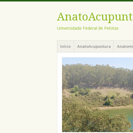
AnatoAcupunt
Universidade Federal de Pelotas
Menu
Pular
Início
AnatoAcupuntura
Anatom
para
o
conteúdo