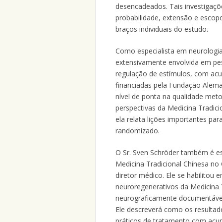
desencadeados. Tais investigaçõ
probabilidade, extensão e escop
braços individuais do estudo.
Como especialista em neurologia
extensivamente envolvida em pesqu
regulação de estímulos, com acup
financiadas pela Fundação Alemã
nível de ponta na qualidade met
perspectivas da Medicina Tradicio
ela relata lições importantes par
randomizado.
O Sr. Sven Schröder também é es
Medicina Tradicional Chinesa n
diretor médico. Ele se habilitou
neuroregenerativos da Medicina 
neurograficamente documentáveis
Ele descreverá como os resultad
práticos de tratamento com acup