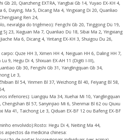
ngchi Gb 20, Qianzheng EXTRA, Yangbai Gb 14, Yuyao EX-KH 4,
a 6, Daying, Ma 5, Dicang Ma 4, Yingxiang Di 20, Quanliao
Chengjiang Ren 24,
plo, nevralgia do trigêmeo): Fengchi Gb 20, Tinggong Dü 19,
g Sj 23, Xiaguan Ma 7, Quanliao Dü 18, Sibai Ma 2, Yingxiang
 Jiache Ma 6, Dicang 4, Yintang EX-KH 3, Shuigou Du 26,
 carpo: Quze HH 3, Ximen HH 4, Neiguan HH 6, Daling HH 7,
u 9, Hegu Di 4, Shixuan EX-AH 11 (Digiti I-III),
Huantiao Gb 30, Fengshi Gb 31, Yanglingquan Gb 34,
hong Le 3,
Zhibian Bl 54, Yinmen Bl 37, Weizhong Bl 40, Feiyang Bl 58,
64,
os inferiores): Liangqiu Ma 34, Xuehai Mi 10, Yanglingquan
9, Chengshan Bl 57, Sanyinjiao Mi 6, Shenmai Bl 62 ou Qiuxu
iexi Ma 41, Taichong Le 3, Qiduan EX-BF 12 ou Bafeng EX-BF
inho envolvido):Rosto: Hegu Di 4, Neiting Ma 44,
s aspectos da medicina chinesa:
busção de portas locoregionais individuais (ver acima),