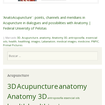
‘AnatoAcupuncture’ : points, channels and meridians in
Acupuncture in dialogues and possibilities with Anatomy |
Federal University of Pelotas
|
Marcado
3D
,
Acupuncture
,
anatomy
,
Anatomy 3D
,
antroposofia
,
essencial
oils
,
health
,
healthing
,
images
,
Labanatoin
,
medical images
,
medicine
,
PNPIC
,
Primal Pictures
Pesquisa
Acupuncture
3D
Acupuncture
anatomy
Anatomy 3D
antroposofia
essencial oils