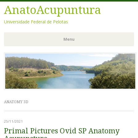
AnatoAcupuntura
Universidade Federal de Pelotas
Menu
Pular
para
o
conteúdo
ANATOMY 3D
25/11/2021
Primal Pictures Ovid SP Anatomy