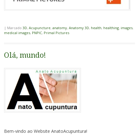
|
Marcado
3D
,
Acupuncture
,
anatomy
,
Anatomy 3D
,
health
,
healthing
,
images
,
medical images
,
PNPIC
,
Primal Pictures
Olá, mundo!
Bem-vindo ao Website AnatoAcupuntura!