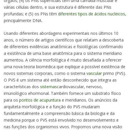
órgãos; (4) os PNs superficiais têm uma camada muscular e
várias células dentro, e sua estrutura é diferente das PNs
profundas; e (5) os PNs têm
diferentes tipos de ácidos nucleicos,
principalmente DNA.
Usando diferentes abordagens experimentais nos últimos 10
anos, o número de artigos científicos que relatam a descoberta
de diferentes evidências anatômicas e fisiológicas confirmando
a existência de uma base anatômica para o sistema meridiano
aumentou. A ciência morfológica é muito desafiada a oferecer
uma nova teoria biomédica que explique a possível existência de
novos sistemas corporais, como o sistema
vascular
primo (PVS).
O PVS é um sistema até então desconhecido que integra as
características dos
sistemas
cardiovascular, nervoso,
imunológico ehormonal. Também fornece um substrato físico
para os
pontos de acupuntura
e meridianos. Os anúncios da
arquiteta morfológica e a função do PVS mudaram
fundamentalmente a compreensão básica da biologia e da
medicina porque o PVS está envolvido no desenvolvimento e
nas funções dos organismos vivos. Propomos uma nova visão