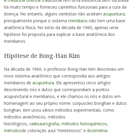
A
medicina oriental
tradicional tem uma existência bem sucedida
há muito tempo e forneceu caminhos funcionais para a cura da
doença. No entanto, alguns cientistas não aceitam
acupuntura,
principalmente porque o sistema
meridiano
não tem uma base
anatômica física. No início da década de 1960, apenas uma
hipótese foi proposta para explicar a base anatômica dos
meridianos.
Hipótese de Bong-Han Kim
Na década de 1960, o professor Bong-Han Kim descreveu um
novo sistema anatômico que correspondia aos antigos
meridianos de
acupuntura.
Ele apresentou cinco artigos
descrevendo nós e dutos que correspondiam a pontos
acupunctural e meridianos, e ele chamou os nós e dutos em
homenagem ao seu próprio nome: corpuscles bonghan e dutos
bonghan. Kim usou vários métodos experimentais, como
métodos anatômicos, métodos
histológicos,
radioautografia,
métodos histoquímicos,
métodos
de coloração azul “misteriosos” e
dosimetria