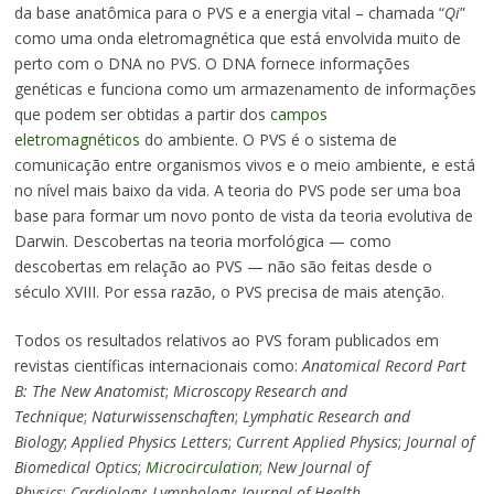
da base anatômica para o PVS e a energia vital – chamada “
Qi
”
como uma onda eletromagnética que está envolvida muito de
perto com o DNA no PVS. O DNA fornece informações
genéticas e funciona como um armazenamento de informações
que podem ser obtidas a partir dos
campos
eletromagnéticos
do ambiente. O PVS é o sistema de
comunicação entre organismos vivos e o meio ambiente, e está
no nível mais baixo da vida. A teoria do PVS pode ser uma boa
base para formar um novo ponto de vista da teoria evolutiva de
Darwin. Descobertas na teoria morfológica — como
descobertas em relação ao PVS — não são feitas desde o
século XVIII. Por essa razão, o PVS precisa de mais atenção.
Todos os resultados relativos ao PVS foram publicados em
revistas científicas internacionais como:
Anatomical Record Part
B: The New Anatomist
;
Microscopy Research and
Technique
;
Naturwissenschaften
;
Lymphatic Research and
Biology
;
Applied Physics Letters
;
Current Applied Physics
;
Journal of
Biomedical Optics
;
Microcirculation
;
New Journal of
Physics
;
Cardiology
;
Lymphology
;
Journal of Health